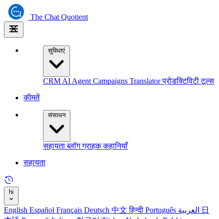
The
Chat Quotient
सुविधाएं
CRM
AI Agent
Campaigns
Translator
प्रोडक्टिविटी टूल्स
कीमतें
संसाधन
सहायता
ब्लॉग
ग्राहक कहानियाँ
सहायता
hi
English
Español
Français
Deutsch
中文
हिन्दी
Português
العربية
日