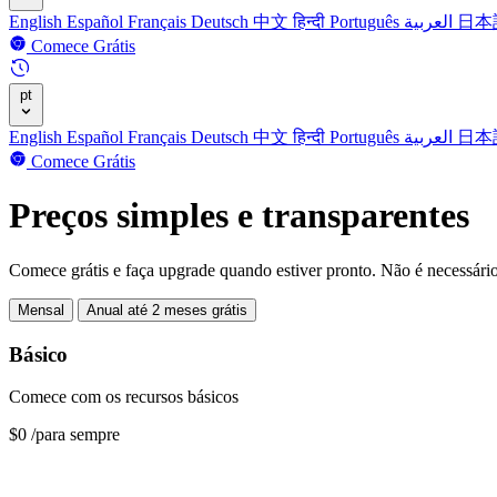
English
Español
Français
Deutsch
中文
हिन्दी
Português
العربية
日本
Comece Grátis
pt
English
Español
Français
Deutsch
中文
हिन्दी
Português
العربية
日本
Comece Grátis
Preços simples e transparentes
Comece grátis e faça upgrade quando estiver pronto. Não é necessário 
Mensal
Anual
até 2 meses grátis
Básico
Comece com os recursos básicos
$0
/para sempre