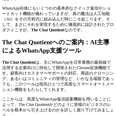
WhatsApp自体にもいくつかの基本的なクイック返信やショ
ートカット機能が備わっていますが、真の魔法は人工知能
（AI）をその方程式に組み込んだ時にこそ起こります。そ
して、まさにそれを実現するために徹底的に設計されたプロ
ダクトこそが、
The Chat Quotient
なのです。
The Chat Quotientへのご案内：AI主導
によるWhatsApp支援ツール
The Chat Quotient
は、主にWhatsAppを日常業務の最前線で
活用する企業向けに特化して開発されたChrome拡張機能で
す。顧客向けカスタマーサポートの対応、商談のクロージン
グ、あるいはコミュニティの管理など、いかなる場面であっ
ても、このツールは指先ひとつで高度なスマートオートメー
ション機能をもたらしてくれます。
ここからは、高度なWhatsApp返信提案機能を用いることに
よって、The Chat Quotientがどのように皆様のビジネスのレ
ベルを根本から引き上げるのかを詳しく掘り下げてみましょ
う。