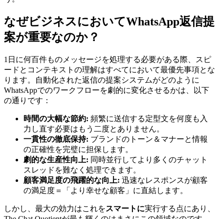
なぜビジネスにおいてWhatsApp返信提
案が重要なのか？
1日に何百件ものメッセージを処理する必要がある際、スピ
ードとコンテキストの理解はすべてにおいて最優先事項とな
ります。自動化された返信の提案システムがどのように
WhatsAppでのワークフローを劇的に変化させるかは、以下
の通りです：
時間の大幅な節約:
頻繁に送信する定型文を何度も入
力し直す必要はもう二度とありません。
一貫性の徹底保持:
ブランドのトーン＆マナーと情報
の正確性を完璧に担保します。
劇的な生産性向上:
同時並行してより多くのチャット
スレッドを難なく処理できます。
顧客満足度の飛躍的な向上:
迅速なレスポンスが顧客
の満足度＝「より幸せな顧客」に直結します。
しかし、最大の効力はこれを
スマートに
実行する点にあり、
The Chat Quotientが最も輝くのはまさにこの領域なのです。