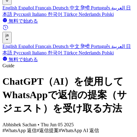
English
Español
Français
Deutsch
中文
हिन्दी
Português
العربية
日
本語
Русский
Italiano
한국어
Türkçe
Nederlands
Polski
無料で始める
ja
English
Español
Français
Deutsch
中文
हिन्दी
Português
العربية
日
本語
Русский
Italiano
한국어
Türkçe
Nederlands
Polski
無料で始める
Guide
ChatGPT（AI）を使用して
WhatsAppで返信の提案（サ
ジェスト）を受け取る方法
Abhishek Sachan
•
Thu Jun 05 2025
#WhatsApp 返信
#返信提案
#WhatsApp AI 返信