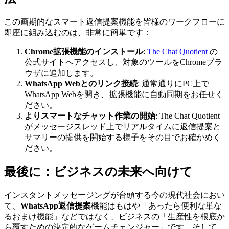
この画期的なスマート返信提案機能を皆様のワークフローに
即座に組み込むのは、非常に簡単です：
Chrome拡張機能のインストール
:
The Chat Quotient
の
公式サイトへアクセスし、対象のツールをChromeブラ
ウザに追加します。
WhatsApp Webとのリンク接続
: 通常通りにPC上で
WhatsApp Webを開き、拡張機能に自動同期をお任せく
ださい。
よりスマートなチャット作業の開始
: The Chat Quotient
がメッセージスレッド上でリアルタイムに返信提案と
サマリーの提供を開始する様子をその目でお確かめく
ださい。
最後に：ビジネスの未来へ向けて
インスタントメッセージングが台頭する今の現代社会におい
て、
WhatsApp返信提案
機能はもはや「あったら便利な単な
るおまけ機能」などではなく、ビジネスの「生産性を根底か
ら覆すための決定的なゲームチェンジャー」です。そして、