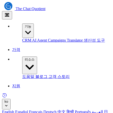
The
Chat Quotient
기능
CRM
AI Agent
Campaigns
Translator
생산성 도구
가격
리소스
도움말
블로그
고객 스토리
지원
ko
English
Español
Français
Deutsch
中文
हिन्दी
Português
العربية
日