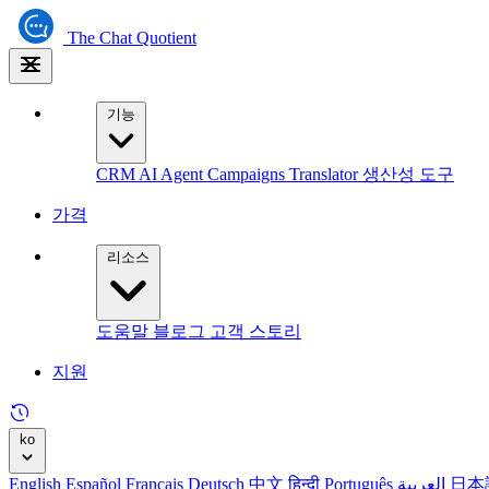
The
Chat Quotient
기능
CRM
AI Agent
Campaigns
Translator
생산성 도구
가격
리소스
도움말
블로그
고객 스토리
지원
ko
English
Español
Français
Deutsch
中文
हिन्दी
Português
العربية
日本