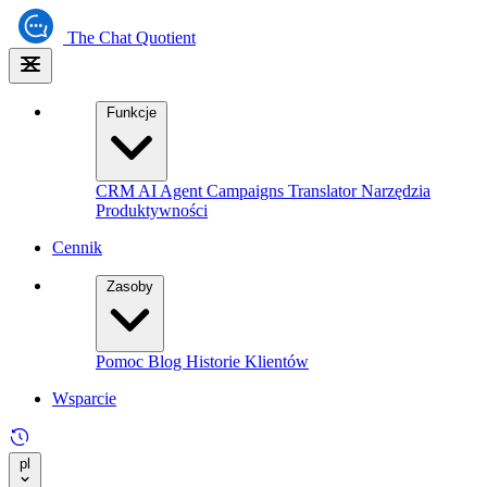
The
Chat Quotient
Funkcje
CRM
AI Agent
Campaigns
Translator
Narzędzia
Produktywności
Cennik
Zasoby
Pomoc
Blog
Historie Klientów
Wsparcie
pl