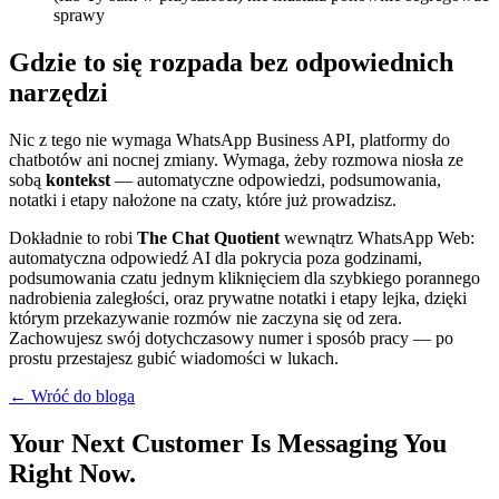
sprawy
Gdzie to się rozpada bez odpowiednich
narzędzi
Nic z tego nie wymaga WhatsApp Business API, platformy do
chatbotów ani nocnej zmiany. Wymaga, żeby rozmowa niosła ze
sobą
kontekst
— automatyczne odpowiedzi, podsumowania,
notatki i etapy nałożone na czaty, które już prowadzisz.
Dokładnie to robi
The Chat Quotient
wewnątrz WhatsApp Web:
automatyczna odpowiedź AI dla pokrycia poza godzinami,
podsumowania czatu jednym kliknięciem dla szybkiego porannego
nadrobienia zaległości, oraz prywatne notatki i etapy lejka, dzięki
którym przekazywanie rozmów nie zaczyna się od zera.
Zachowujesz swój dotychczasowy numer i sposób pracy — po
prostu przestajesz gubić wiadomości w lukach.
← Wróć do bloga
Your Next Customer Is Messaging You
Right Now.