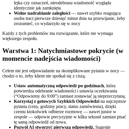
lejka czy oznaczeń, nieodebrana wiadomość wygląda
identycznie jak zamknięta
Wolne nadrabianie zaległości
— nawet szybko reagująca
osoba traci pierwsze dziesięć minut dnia na przewijanie, żeby
zrozumieć, co wydarzyło się w nocy
Każdy z tych problemów ma rozwiązanie, które nie wymaga
większego zespołu.
Warstwa 1: Natychmiastowe pokrycie (w
momencie nadejścia wiadomości)
Celem nie jest odpowiadanie na skomplikowane pytania w nocy —
chodzi o to, żeby klient nie spotkał się z ciszą.
Ustaw automatyczną odpowiedź po godzinach
, która
potwierdza odebranie wiadomości i ustawia oczekiwania
(“Odpowiemy do 9:00”) zamiast zostawiać ją nieprzeczytaną.
Korzystaj z gotowych Szybkich Odpowiedzi
na najczęstsze
pytania (ceny, godziny pracy, status zamówienia), dzięki
czemu ktokolwiek odbierze rozmowę — nawet junior w
zespole — odpowie precyzyjnie w kilka sekund zamiast pisać
tę samą odpowiedź od nowa.
Pozwól AI stworzyć pierwszą odpowiedź.
Sugestie