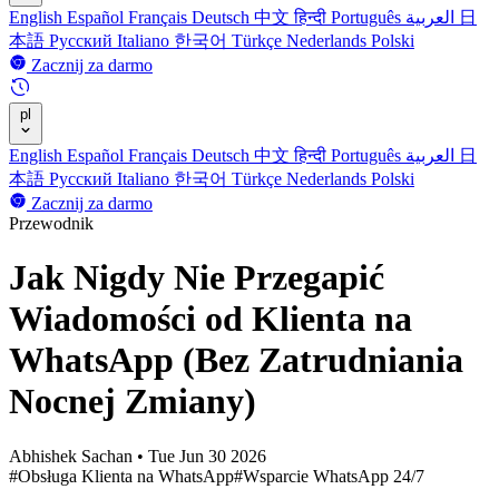
English
Español
Français
Deutsch
中文
हिन्दी
Português
العربية
日
本語
Русский
Italiano
한국어
Türkçe
Nederlands
Polski
Zacznij za darmo
pl
English
Español
Français
Deutsch
中文
हिन्दी
Português
العربية
日
本語
Русский
Italiano
한국어
Türkçe
Nederlands
Polski
Zacznij za darmo
Przewodnik
Jak Nigdy Nie Przegapić
Wiadomości od Klienta na
WhatsApp (Bez Zatrudniania
Nocnej Zmiany)
Abhishek Sachan
•
Tue Jun 30 2026
#Obsługa Klienta na WhatsApp
#Wsparcie WhatsApp 24/7