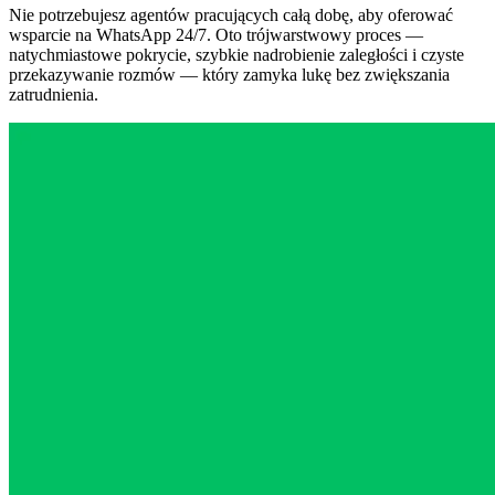
Nie potrzebujesz agentów pracujących całą dobę, aby oferować
wsparcie na WhatsApp 24/7. Oto trójwarstwowy proces —
natychmiastowe pokrycie, szybkie nadrobienie zaległości i czyste
przekazywanie rozmów — który zamyka lukę bez zwiększania
zatrudnienia.