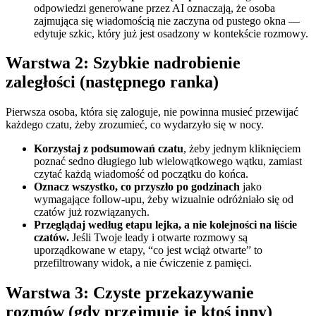
odpowiedzi generowane przez AI oznaczają, że osoba
zajmująca się wiadomością nie zaczyna od pustego okna —
edytuje szkic, który już jest osadzony w kontekście rozmowy.
Warstwa 2: Szybkie nadrobienie
zaległości (następnego ranka)
Pierwsza osoba, która się zaloguje, nie powinna musieć przewijać
każdego czatu, żeby zrozumieć, co wydarzyło się w nocy.
Korzystaj z podsumowań czatu
, żeby jednym kliknięciem
poznać sedno długiego lub wielowątkowego wątku, zamiast
czytać każdą wiadomość od początku do końca.
Oznacz wszystko, co przyszło po godzinach
jako
wymagające follow-upu, żeby wizualnie odróżniało się od
czatów już rozwiązanych.
Przeglądaj według etapu lejka, a nie kolejności na liście
czatów.
Jeśli Twoje leady i otwarte rozmowy są
uporządkowane w etapy, “co jest wciąż otwarte” to
przefiltrowany widok, a nie ćwiczenie z pamięci.
Warstwa 3: Czyste przekazywanie
rozmów (gdy przejmuje je ktoś inny)