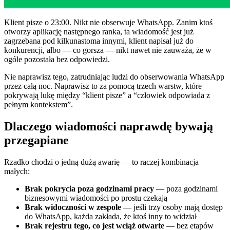
Klient pisze o 23:00. Nikt nie obserwuje WhatsApp. Zanim ktoś
otworzy aplikację następnego ranka, ta wiadomość jest już
zagrzebana pod kilkunastoma innymi, klient napisał już do
konkurencji, albo — co gorsza — nikt nawet nie zauważa, że w
ogóle pozostała bez odpowiedzi.
Nie naprawisz tego, zatrudniając ludzi do obserwowania WhatsApp
przez całą noc. Naprawisz to za pomocą trzech warstw, które
pokrywają lukę między “klient pisze” a “człowiek odpowiada z
pełnym kontekstem”.
Dlaczego wiadomości naprawdę bywają
przegapiane
Rzadko chodzi o jedną dużą awarię — to raczej kombinacja
małych:
Brak pokrycia poza godzinami pracy
— poza godzinami
biznesowymi wiadomości po prostu czekają
Brak widoczności w zespole
— jeśli trzy osoby mają dostęp
do WhatsApp, każda zakłada, że ktoś inny to widział
Brak rejestru tego, co jest wciąż otwarte
— bez etapów