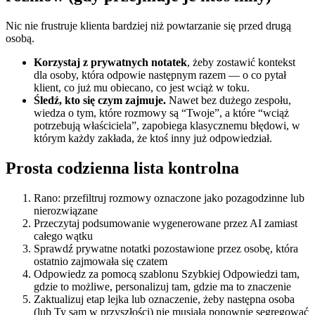
Nic nie frustruje klienta bardziej niż powtarzanie się przed drugą
osobą.
Korzystaj z prywatnych notatek
, żeby zostawić kontekst
dla osoby, która odpowie następnym razem — o co pytał
klient, co już mu obiecano, co jest wciąż w toku.
Śledź, kto się czym zajmuje.
Nawet bez dużego zespołu,
wiedza o tym, które rozmowy są “Twoje”, a które “wciąż
potrzebują właściciela”, zapobiega klasycznemu błędowi, w
którym każdy zakłada, że ktoś inny już odpowiedział.
Prosta codzienna lista kontrolna
Rano: przefiltruj rozmowy oznaczone jako pozagodzinne lub
nierozwiązane
Przeczytaj podsumowanie wygenerowane przez AI zamiast
całego wątku
Sprawdź prywatne notatki pozostawione przez osobę, która
ostatnio zajmowała się czatem
Odpowiedz za pomocą szablonu Szybkiej Odpowiedzi tam,
gdzie to możliwe, personalizuj tam, gdzie ma to znaczenie
Zaktualizuj etap lejka lub oznaczenie, żeby następna osoba
(lub Ty sam w przyszłości) nie musiała ponownie segregować