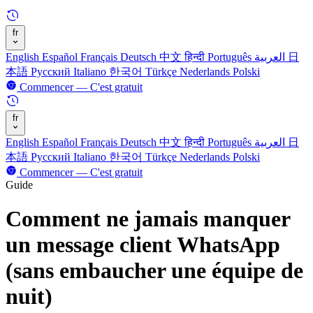
fr
English
Español
Français
Deutsch
中文
हिन्दी
Português
العربية
日
本語
Русский
Italiano
한국어
Türkçe
Nederlands
Polski
Commencer — C'est gratuit
fr
English
Español
Français
Deutsch
中文
हिन्दी
Português
العربية
日
本語
Русский
Italiano
한국어
Türkçe
Nederlands
Polski
Commencer — C'est gratuit
Guide
Comment ne jamais manquer
un message client WhatsApp
(sans embaucher une équipe de
nuit)