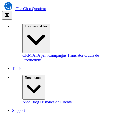
The
Chat Quotient
Fonctionnalités
CRM
AI Agent
Campaigns
Translator
Outils de
Productivité
Tarifs
Ressources
Aide
Blog
Histoires de Clients
Support