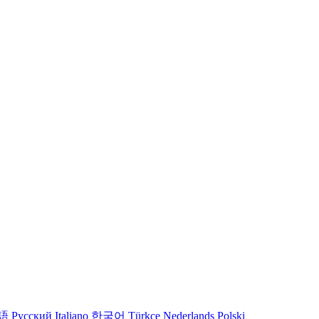
語
Русский
Italiano
한국어
Türkçe
Nederlands
Polski