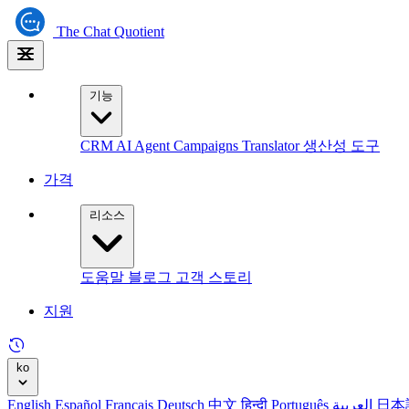
The
Chat Quotient
기능
CRM
AI Agent
Campaigns
Translator
생산성 도구
가격
리소스
도움말
블로그
고객 스토리
지원
ko
English
Español
Français
Deutsch
中文
हिन्दी
Português
العربية
日本