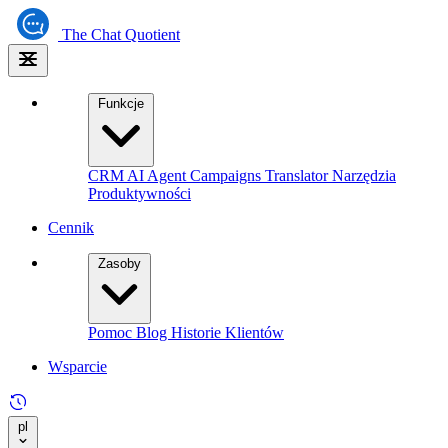
The
Chat Quotient
Funkcje
CRM
AI Agent
Campaigns
Translator
Narzędzia
Produktywności
Cennik
Zasoby
Pomoc
Blog
Historie Klientów
Wsparcie
pl