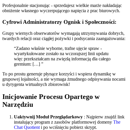
Profesjonalnie stacjonując - sprzedajesz wielkie marże nakładając
obniżenie własnego wyczerpującego napięcia z prac biurowych.
Cyfrowi Administratorzy Ognisk i Społeczności:
Grupy wiernych obserwatorów wymagają utrzymywania dobrych,
twardych relacji oraz ciągłej pożywki i podsycania zaangażowania:
“Zadano właśnie wyborne, trafne ujęcie spraw -
wyartykułowane zostało na wczorajszej linii updatu
więc przekształcam na zwięzłą informacją dla całego
gremium: […] ”
To po prostu generuje płynące korzyści i wspiera dynamikę w
grupowej lojalności, a nie wymaga żmudnego odpisywania nocami
u dyrygenta wirtualnych zbiorowisk!
Inicjowanie Procesu Opartego w
Narzędziu
Uaktywnij Moduł Przeglądarkowy
: Najpierw znajdź link
instalujący program z zasobów platformowej domeny
The
Chat Quotient
i po wciśnięciu pobierz skrypt.