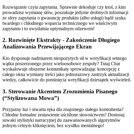
Rozwiązanie czyta zapytania. Sprawnie dekoduje czy ktoś, z kim
prowadzisz wymianę słów, poszukuje jedynie drobnych informacji
ze sfery zapytania o gwarancję produktu (albo usługi) bądź szuka
twardego i chłodnego wsparcia technicznego we właściwym
zapytaniu i to uwydatnia optymalnym odzewem!
2. Rozwinięte Ekstrakty - Zakończenie Długiego
Analizowania Przewijającego Ekran
Kto dysponuje nadmiarem niespożytych sił w weryfikacji setnego
wątku poszerzonego przez wieloosobowe zespoły? Tutaj Chat
wyskalowuje obszerne komunikaty sprowadzając koncepcję z
całego okna wymiany treści jako jednorazowy zastrzyk aktualizacji
wiedzy, całkowicie do pominięcia weryfikacji dziesiątek wyświeleń.
3. Sterowanie Akcentem Zrozumienia Pisanego
(“Stylizowana Mowa”)
Przyjazny luz i otwarta ręka dla znajomego stałego kontrahenta?
Chłodne formalne zestawienie uściślone słownictwem? Dostosuj
suwaki stylistyki narracyjnej do zaawansowanych algorytmów
jednym celnym kliknięciem, bez wysiłku mentalnego!