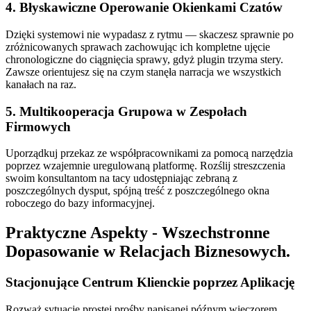
4. Błyskawiczne Operowanie Okienkami Czatów
Dzięki systemowi nie wypadasz z rytmu — skaczesz sprawnie po
zróżnicowanych sprawach zachowując ich kompletne ujęcie
chronologiczne do ciągnięcia sprawy, gdyż plugin trzyma stery.
Zawsze orientujesz się na czym stanęła narracja we wszystkich
kanałach na raz.
5. Multikooperacja Grupowa w Zespołach
Firmowych
Uporządkuj przekaz ze współpracownikami za pomocą narzędzia
poprzez wzajemnie uregulowaną platformę. Rozślij streszczenia
swoim konsultantom na tacy udostępniając zebraną z
poszczególnych dysput, spójną treść z poszczególnego okna
roboczego do bazy informacyjnej.
Praktyczne Aspekty - Wszechstronne
Dopasowanie w Relacjach Biznesowych.
Stacjonujące Centrum Klienckie poprzez Aplikację
Rozważ sytuację prostej prośby napisanej późnym wieczorem