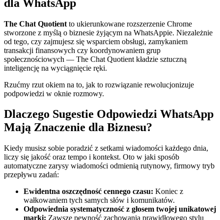
dla WhatsApp
The Chat Quotient
to ukierunkowane rozszerzenie Chrome
stworzone z myślą o biznesie żyjącym na WhatsAppie. Niezależnie
od tego, czy zajmujesz się wsparciem obsługi, zamykaniem
transakcji finansowych czy koordynowaniem grup
społecznościowych — The Chat Quotient kładzie sztuczną
inteligencję na wyciągnięcie ręki.
Rzućmy rzut okiem na to, jak to rozwiązanie rewolucjonizuje
podpowiedzi w oknie rozmowy.
Dlaczego Sugestie Odpowiedzi WhatsApp
Mają Znaczenie dla Biznesu?
Kiedy musisz sobie poradzić z setkami wiadomości każdego dnia,
liczy się jakość oraz tempo i kontekst. Oto w jaki sposób
automatyczne zarysy wiadomości odmienią rutynowy, firmowy tryb
przepływu zadań:
Ewidentna oszczędność cennego czasu:
Koniec z
wałkowaniem tych samych słów i komunikatów.
Odpowiednia systematyczność z głosem twojej unikatowej
marki:
Zawsze pewność zachowania prawidłowego stylu