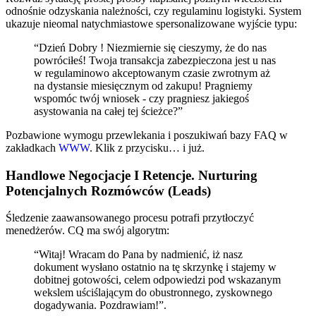
odnośnie odzyskania należności, czy regulaminu logistyki. System
ukazuje nieomal natychmiastowe spersonalizowane wyjście typu:
“Dzień Dobry ! Niezmiernie się cieszymy, że do nas
powróciłeś! Twoja transakcja zabezpieczona jest u nas
w regulaminowo akceptowanym czasie zwrotnym aż
na dystansie miesięcznym od zakupu! Pragniemy
wspomóc twój wniosek - czy pragniesz jakiegoś
asystowania na całej tej ścieżce?”
Pozbawione wymogu przewlekania i poszukiwań bazy FAQ w
zakładkach
WWW
. Klik z przycisku… i już.
Handlowe Negocjacje I Retencje. Nurturing
Potencjalnych Rozmówców (Leads)
Śledzenie zaawansowanego procesu potrafi przytłoczyć
menedżerów. CQ ma swój algorytm:
“Witaj! Wracam do Pana by nadmienić, iż nasz
dokument wysłano ostatnio na tę skrzynkę i stajemy w
dobitnej gotowości, celem odpowiedzi pod wskazanym
wekslem uściślającym do obustronnego, zyskownego
dogadywania. Pozdrawiam!”.