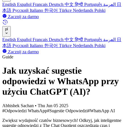
English
Español
Français
Deutsch
中文
हिन्दी
Português
العربية
日
本語
Русский
Italiano
한국어
Türkçe
Nederlands
Polski
Zacznij za darmo
pl
English
Español
Français
Deutsch
中文
हिन्दी
Português
العربية
日
本語
Русский
Italiano
한국어
Türkçe
Nederlands
Polski
Zacznij za darmo
Guide
Jak uzyskać sugestie
odpowiedzi w WhatsApp przy
użyciu ChatGPT (AI)?
Abhishek Sachan
•
Thu Jun 05 2025
#Odpowiedzi WhatsApp
#Sugestie Odpowiedzi
#WhatsApp AI
Zwiększ wydajność czatów biznesowych! Odkryj, jak inteligentne
sugestie odpowiedzi z The Chat Quotient oszczędzają czas i