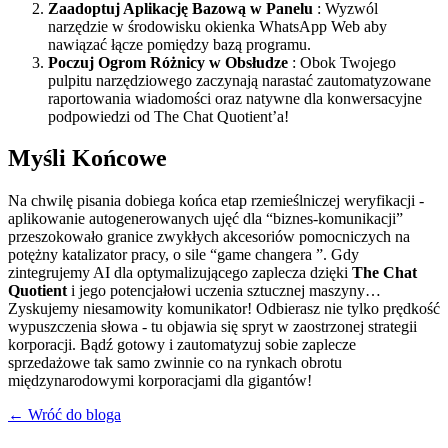
Zaadoptuj Aplikację Bazową w Panelu
: Wyzwól
narzędzie w środowisku okienka WhatsApp Web aby
nawiązać łącze pomiędzy bazą programu.
Poczuj Ogrom Różnicy w Obsłudze
: Obok Twojego
pulpitu narzędziowego zaczynają narastać zautomatyzowane
raportowania wiadomości oraz natywne dla konwersacyjne
podpowiedzi od The Chat Quotient’a!
Myśli Końcowe
Na chwilę pisania dobiega końca etap rzemieślniczej weryfikacji -
aplikowanie autogenerowanych ujęć dla “biznes-komunikacji”
przeszokowało granice zwykłych akcesoriów pomocniczych na
potężny katalizator pracy, o sile “game changera ”. Gdy
zintegrujemy AI dla optymalizującego zaplecza dzięki
The Chat
Quotient
i jego potencjałowi uczenia sztucznej maszyny…
Zyskujemy niesamowity komunikator! Odbierasz nie tylko prędkość
wypuszczenia słowa - tu objawia się spryt w zaostrzonej strategii
korporacji. Bądź gotowy i zautomatyzuj sobie zaplecze
sprzedażowe tak samo zwinnie co na rynkach obrotu
międzynarodowymi korporacjami dla gigantów!
← Wróć do bloga