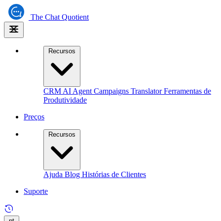
The
Chat Quotient
Recursos
CRM
AI Agent
Campaigns
Translator
Ferramentas de
Produtividade
Preços
Recursos
Ajuda
Blog
Histórias de Clientes
Suporte
pt