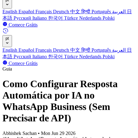
English
Español
Français
Deutsch
中文
हिन्दी
Português
العربية
日
本語
Русский
Italiano
한국어
Türkçe
Nederlands
Polski
Comece Grátis
pt
English
Español
Français
Deutsch
中文
हिन्दी
Português
العربية
日
本語
Русский
Italiano
한국어
Türkçe
Nederlands
Polski
Comece Grátis
Guia
Como Configurar Resposta
Automática por IA no
WhatsApp Business (Sem
Precisar de API)
Abhishek Sachan
•
Mon Jun 29 2026