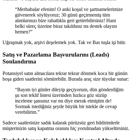
“Merhabalar efenim! O anki koşul ve şartnamelerimize
güvenerek söylüyoruz; 30 günü geçirmemiş tüm
alımlarınızı bize rahatlıkla geri getirebilirsiniz! Hani
belki süreç üzerine biraz takıldınız mı destek olayım
hemen?”
Uğraşmak yok, arşivi deşelemek yok. Tak ve Bas tuşla işi bitir.
Satış ve Pazarlama Başvurularını (Leads)
Sonlandırma
Potansiyel satın almacılara tekrar tekrar dönmek koca bir günün
boşa giden saatlerini sömürebilir. Burada araç size tüyolar sunar:
“Bayım iyi günler dileyip geçiyorum, dün gönderdiğim
şu son teklif listesi üzerinden hızlıca göz süzüp
inceleme şansınız var mı diye merak etmiştim de!
Sormak istediğiniz şeyde büyük bir istekle de cevap
verebilirim.”
Sadece saatlerinize sadık kalarak pürüzsüz geri bildirimlerle
müşterinizin satış kapatma oranını hiç yorulmadan yükseltirsiniz.