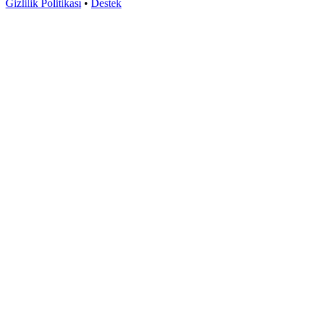
Gizlilik Politikası
•
Destek