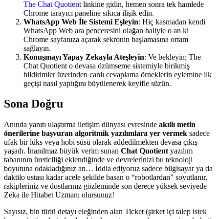
The Chat Quotient
linkine gidin, hemen sonra tek hamlede
Chrome tarayıcı paneline sıkıca ilişik edin.
WhatsApp Web İle Sistemi Eşleyin
: Hiç kasmadan kendi
WhatsApp Web ara penceresini olağan haliyle o an ki
Chrome sayfanıza açarak sekronin başlamasına ortam
sağlayın.
Konuşmayı Yapay Zekayla Ateşleyin
: Ve bekleyin; The
Chat Quotient o devasa özümseme sistemiyle birikmiş
bildirimler üzerinden canlı cevaplama örneklerin eylemine ilk
geçişi nasıl yaptığını büyülenerek keyifle süzün.
Sona Doğru
Anında yanıtı ulaştırma iletişim dünyası evresinde
akıllı metin
önerilerine başvuran algoritmik yazılımlara yer vermek
sadece
ufak bir lüks veya hobi süsü olarak addedilmekten devasa çıkış
yaşadı. İnanılmaz büyük verim sunan
Chat Quotient
yazılım
tabanının üreticiliği eklendiğinde ve devrelerinizi bu teknoloji
boyutuna odakladığınız an… İddia ediyoruz sadece bilgisayar ya da
daktilo ustası kadar acele şekilde basan o “robotlardan” soyutlanır,
rakipleriniz ve dostlarınız gözleminde son derece yüksek seviyede
Zeka ile Hitabet Uzmanı olursunuz!
Sayısız, bin türlü detayı eleğinden alan Ticket (şirket içi talep istek