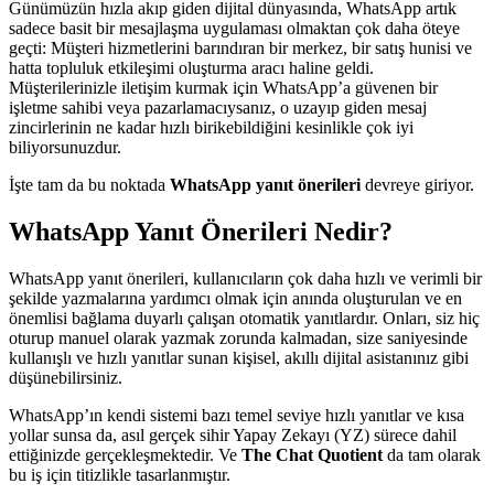
Günümüzün hızla akıp giden dijital dünyasında, WhatsApp artık
sadece basit bir mesajlaşma uygulaması olmaktan çok daha öteye
geçti: Müşteri hizmetlerini barındıran bir merkez, bir satış hunisi ve
hatta topluluk etkileşimi oluşturma aracı haline geldi.
Müşterilerinizle iletişim kurmak için WhatsApp’a güvenen bir
işletme sahibi veya pazarlamacıysanız, o uzayıp giden mesaj
zincirlerinin ne kadar hızlı birikebildiğini kesinlikle çok iyi
biliyorsunuzdur.
İşte tam da bu noktada
WhatsApp yanıt önerileri
devreye giriyor.
WhatsApp Yanıt Önerileri Nedir?
WhatsApp yanıt önerileri, kullanıcıların çok daha hızlı ve verimli bir
şekilde yazmalarına yardımcı olmak için anında oluşturulan ve en
önemlisi bağlama duyarlı çalışan otomatik yanıtlardır. Onları, siz hiç
oturup manuel olarak yazmak zorunda kalmadan, size saniyesinde
kullanışlı ve hızlı yanıtlar sunan kişisel, akıllı dijital asistanınız gibi
düşünebilirsiniz.
WhatsApp’ın kendi sistemi bazı temel seviye hızlı yanıtlar ve kısa
yollar sunsa da, asıl gerçek sihir Yapay Zekayı (YZ) sürece dahil
ettiğinizde gerçekleşmektedir. Ve
The Chat Quotient
da tam olarak
bu iş için titizlikle tasarlanmıştır.