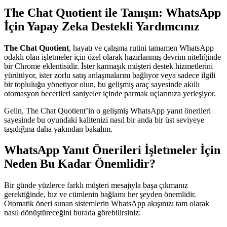
The Chat Quotient ile Tanışın: WhatsApp
İçin Yapay Zeka Destekli Yardımcınız
The Chat Quotient
, hayatı ve çalışma rutini tamamen WhatsApp
odaklı olan işletmeler için özel olarak hazırlanmış devrim niteliğinde
bir Chrome eklentisidir. İster karmaşık müşteri destek hizmetlerini
yürütüyor, ister zorlu satış anlaşmalarını bağlıyor veya sadece ilgili
bir topluluğu yönetiyor olun, bu gelişmiş araç sayesinde akıllı
otomasyon becerileri saniyeler içinde parmak uçlarınıza yerleşiyor.
Gelin, The Chat Quotient’in o gelişmiş WhatsApp yanıt önerileri
sayesinde bu oyundaki kalitenizi nasıl bir anda bir üst seviyeye
taşıdığına daha yakından bakalım.
WhatsApp Yanıt Önerileri İşletmeler İçin
Neden Bu Kadar Önemlidir?
Bir günde yüzlerce farklı müşteri mesajıyla başa çıkmanız
gerektiğinde, hız ve cümlenin bağlamı her şeyden önemlidir.
Otomatik öneri sunan sistemlerin WhatsApp akışınızı tam olarak
nasıl dönüştüreceğini burada görebilirsiniz: