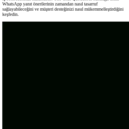
WhatsApp yanıt önerilerinin zamandan nasıl tasarruf
sağlayabileceğini ve müşteri desteğinizi nasıl mükemmelleştirdiğini
keşfedin.