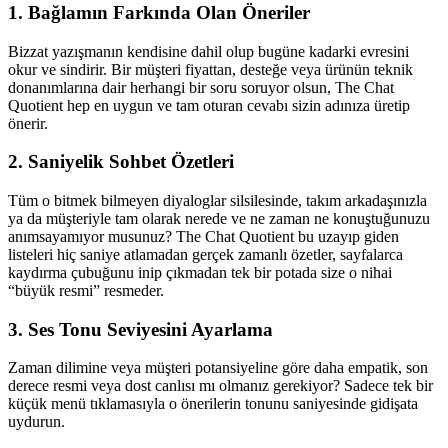
1. Bağlamın Farkında Olan Öneriler
Bizzat yazışmanın kendisine dahil olup bugüne kadarki evresini
okur ve sindirir. Bir müşteri fiyattan, desteğe veya ürünün teknik
donanımlarına dair herhangi bir soru soruyor olsun, The Chat
Quotient hep en uygun ve tam oturan cevabı sizin adınıza üretip
önerir.
2. Saniyelik Sohbet Özetleri
Tüm o bitmek bilmeyen diyaloglar silsilesinde, takım arkadaşınızla
ya da müşteriyle tam olarak nerede ve ne zaman ne konuştuğunuzu
anımsayamıyor musunuz? The Chat Quotient bu uzayıp giden
listeleri hiç saniye atlamadan gerçek zamanlı özetler, sayfalarca
kaydırma çubuğunu inip çıkmadan tek bir potada size o nihai
“büyük resmi” resmeder.
3. Ses Tonu Seviyesini Ayarlama
Zaman dilimine veya müşteri potansiyeline göre daha empatik, son
derece resmi veya dost canlısı mı olmanız gerekiyor? Sadece tek bir
küçük menü tıklamasıyla o önerilerin tonunu saniyesinde gidişata
uydurun.