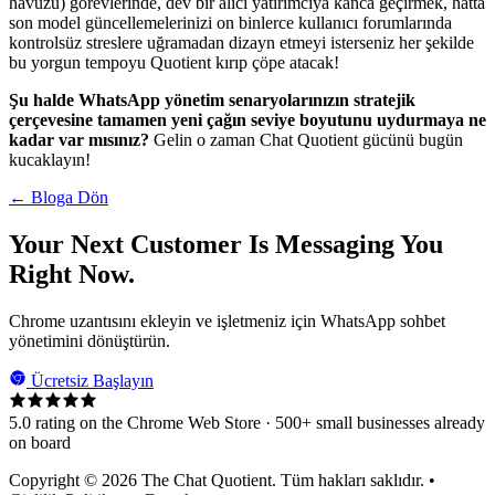
havuzu) görevlerinde, dev bir alıcı yatırımcıya kanca geçirmek, hatta
son model güncellemelerinizi on binlerce kullanıcı forumlarında
kontrolsüz streslere uğramadan dizayn etmeyi isterseniz her şekilde
bu yorgun tempoyu Quotient kırıp çöpe atacak!
Şu halde WhatsApp yönetim senaryolarınızın stratejik
çerçevesine tamamen yeni çağın seviye boyutunu uydurmaya ne
kadar var mısınız?
Gelin o zaman Chat Quotient gücünü bugün
kucaklayın!
← Bloga Dön
Your Next Customer Is Messaging You
Right Now.
Chrome uzantısını ekleyin ve işletmeniz için WhatsApp sohbet
yönetimini dönüştürün.
Ücretsiz Başlayın
5.0 rating on the Chrome Web Store · 500+ small businesses already
on board
Copyright © 2026 The Chat Quotient. Tüm hakları saklıdır. •