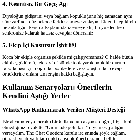
4. Kesintisiz Bir Geçiş Ağı
Diyaloğun gidişatını veya bağlam kopukluğunu hiç tatmadan aynı
süre zarfında düzinelerce farklı sekmeye zıplayın. Eklenti hep kimin
ne anlattığını kendi arkaplanında izlemeye alır, bu yüzden hep
senkronize kalarak hatasız cevaplar dönersiniz.
5. Ekip İçi Kusursuz İşbirliği
Koca bir ekiple organize şekilde mi çalışıyorsunuz? O halde bütün
ekibi eşgüdümlü, tek sayfa üstünde toplayarak anlık bir durum
raporlaması için doğrudan sohbetlere veya oluşturulan cevap
örneklerine onlara tam erişim hakkı bağışlayın.
Kullanım Senaryoları: Önerilerin
Kendini Aştığı Yerler
WhatsApp Kullanılarak Verilen Müşteri Desteği
Bir alıcının veya meraklı bir kullanıcının akşama doğru, hiç tahmin
etmediğiniz o vakitte “Ürün iade politikası” diye mesaj attığını
varsayalım. The Chat Quotient kurulu ise anında şöyle sağlam,
oturaklı ve duyarlı tam nokta atışı bir öneri ekranda belirir: