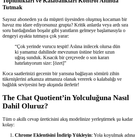
Toplulukları ve Kalabalıkları Kontrol Altında
Tutmak
Sayısız aboneden ya da müşteri üyesinden oluşmuş kocaman bir
havuz mu idare ediyorsunuz grupta? Kritik anlarda veya ardı sıra
soru bardağından boşalır gibi yanıtların gelmeye başlamasıyla o
dengeyi ayakta tutmaya çok yarar:
“Çok yerinde vurucu tespit! Aslına inilecek olursa dün
ki yamamız dahilinde mevzunun üstüne bizler uzun
uğraş sunduk. Kısacık bir çerçevede o son kararı
hatırlatıyorum size: [özet]”
Koca saatlerinizi gecenin bir yarısına bağlayan sömürü zihin
tükenişlerini arkanıza atmanıza olanak vererek o kalabalığı ve
bağlılık seviyesini hep akışında ilerletir!
The Chat Quotient’in Yolculuğuna Nasıl
Dahil Oluruz?
Tüm o akıllı cevap üreticisini akış modelinize yerleştirmek şu kadar
kolay:
Chrome Eklentisini İndirip Yükleyin
: Yola koyulmak adına