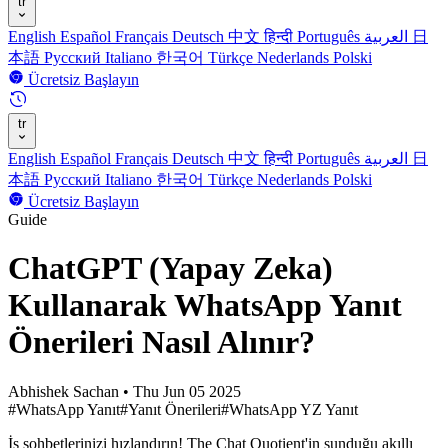
tr
English
Español
Français
Deutsch
中文
हिन्दी
Português
العربية
日
本語
Русский
Italiano
한국어
Türkçe
Nederlands
Polski
Ücretsiz Başlayın
tr
English
Español
Français
Deutsch
中文
हिन्दी
Português
العربية
日
本語
Русский
Italiano
한국어
Türkçe
Nederlands
Polski
Ücretsiz Başlayın
Guide
ChatGPT (Yapay Zeka)
Kullanarak WhatsApp Yanıt
Önerileri Nasıl Alınır?
Abhishek Sachan
•
Thu Jun 05 2025
#WhatsApp Yanıt
#Yanıt Önerileri
#WhatsApp YZ Yanıt
İş sohbetlerinizi hızlandırın! The Chat Quotient'in sunduğu akıllı