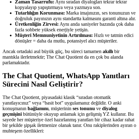
Zaman Tasarrufu:
Aynı sıradan diyalogları tekrar tekrar
kopyalayıp yapıştırmaya veya yazmaya son.
Tutarlılığın Korunması:
Marka imajınızın, ses tonunuzun ve
doğruluk payınızın aynı standartta kalmasını garanti altına alır.
Üretkenliğin Zirvesi:
Aynı anda saniyeler bazında çok daha
fazla sohbete yüksek enerjiyle yetişin.
Müşteri Memnuniyetinin Artırılması:
Hızlı ve tatmin edici
dönüşler = daha da mutlu, potansiyel alıcı müşteriler.
Ancak ortadaki asıl büyük güç, bu süreci tamamen
akıllı
bir
mantıkla ilerletmektir; The Chat Quotient da en çok bu alanda
parlamaktadır.
The Chat Quotient, WhatsApp Yanıtları
Sürecini Nasıl Geliştirir?
The Chat Quotient, piyasadaki klasik “sıradan otomatik
yanıtlayıcınız” veya “basit bot” uygulamanız değildir. O anki
konuşmanın
bağlamını
, müşterinin
ses tonunu
ve
diyalog
geçmişini
bütünüyle okuyup anlamak için gelişmiş YZ kullanır. Bu
sayede her müşteriye özel hazırlanmış yanıtları bir cihaz kadar rahat
bir şekilde şipşak iletmenize olanak tanır. Onu rakiplerinden ayıran o
muhteşem özellikleri: