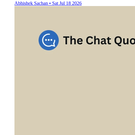
Abhishek Sachan
•
Sat Jul 18 2026