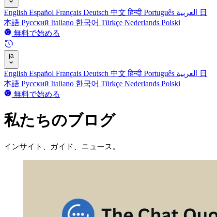
English
Español
Français
Deutsch
中文
हिन्दी
Português
العربية
日
本語
Русский
Italiano
한국어
Türkçe
Nederlands
Polski
無料で始める
ja
English
Español
Français
Deutsch
中文
हिन्दी
Português
العربية
日
本語
Русский
Italiano
한국어
Türkçe
Nederlands
Polski
無料で始める
私たちのブログ
インサイト、ガイド、ニュース。