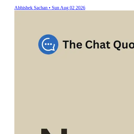
Abhishek Sachan
•
Sun Aug 02 2026