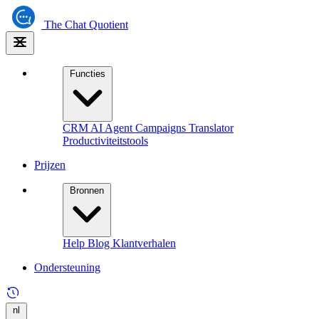
The
Chat Quotient
Functies
CRM
AI Agent
Campaigns
Translator
Productiviteitstools
Prijzen
Bronnen
Help
Blog
Klantverhalen
Ondersteuning
nl