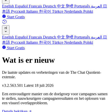
English
Español
Français
Deutsch
中文
हिन्दी
Português
العربية
日
本語
Русский
Italiano
한국어
Türkçe
Nederlands
Polski
Start Gratis
nl
English
Español
Français
Deutsch
中文
हिन्दी
Português
العربية
日
本語
Русский
Italiano
한국어
Türkçe
Nederlands
Polski
Start Gratis
Wat is er nieuw
De laatste updates en verbeteringen van de The Chat Quotient-
extensie.
v3.2.563.501
Latest
18 juli 2026
Een eenvoudigere manier om de doelgroep voor campagnes samen
te stellen, nauwkeurigere campagneresultaten en het oplossen van
een visueel overlapprobleem.
Details bekijken