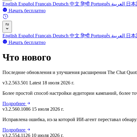
English
Español
Français
Deutsch
中文
हिन्दी
Português
العربية
日本
Начать бесплатно
ru
English
Español
Français
Deutsch
中文
हिन्दी
Português
العربية
日本
Начать бесплатно
Что нового
Последние обновления и улучшения расширения The Chat Quoti
v3.2.563.501
Latest
18 июля 2026 г.
Более простой способ настройки аудитории кампаний, более т
Подробнее
v3.2.560.1086
15 июля 2026 г.
Исправлена ошибка, из-за которой ИИ-агент переставал обнару
Подробнее
v3.2.554.1126
10 июля 2026 г.