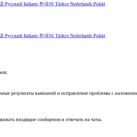
語
Русский
Italiano
한국어
Türkçe
Nederlands
Polski
語
Русский
Italiano
한국어
Türkçe
Nederlands
Polski
ent.
очные результаты кампаний и исправление проблемы с наложени
живать входящие сообщения и отвечать на чаты.