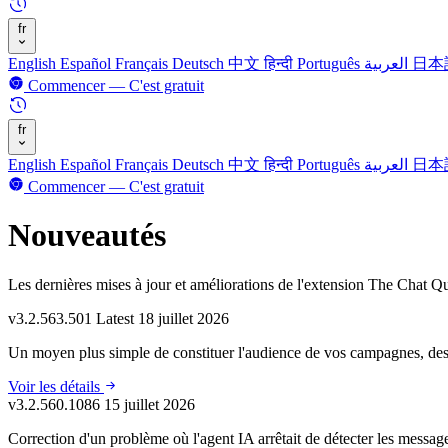
fr
English
Español
Français
Deutsch
中文
हिन्दी
Português
العربية
日本
Commencer — C'est gratuit
fr
English
Español
Français
Deutsch
中文
हिन्दी
Português
العربية
日本
Commencer — C'est gratuit
Nouveautés
Les dernières mises à jour et améliorations de l'extension The Chat Qu
v3.2.563.501
Latest
18 juillet 2026
Un moyen plus simple de constituer l'audience de vos campagnes, des 
Voir les détails
v3.2.560.1086
15 juillet 2026
Correction d'un problème où l'agent IA arrêtait de détecter les message