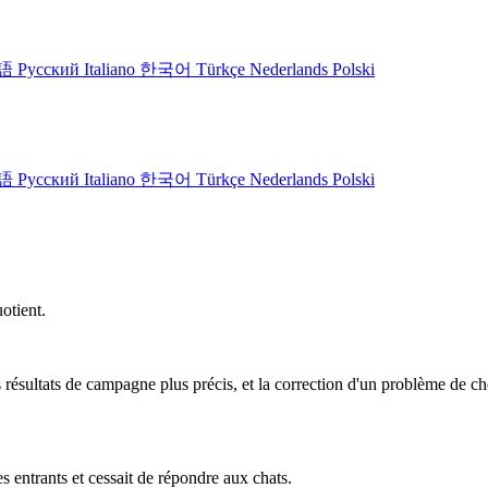
語
Русский
Italiano
한국어
Türkçe
Nederlands
Polski
語
Русский
Italiano
한국어
Türkçe
Nederlands
Polski
otient.
résultats de campagne plus précis, et la correction d'un problème de c
s entrants et cessait de répondre aux chats.