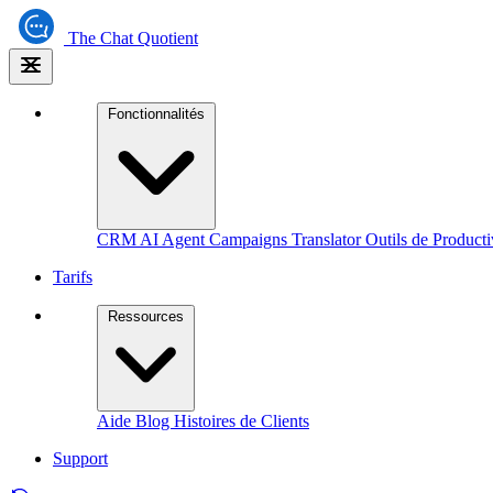
The
Chat Quotient
Fonctionnalités
CRM
AI Agent
Campaigns
Translator
Outils de Producti
Tarifs
Ressources
Aide
Blog
Histoires de Clients
Support