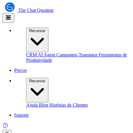
The
Chat Quotient
Recursos
CRM
AI Agent
Campaigns
Translator
Ferramentas de
Produtividade
Preços
Recursos
Ajuda
Blog
Histórias de Clientes
Suporte
pt