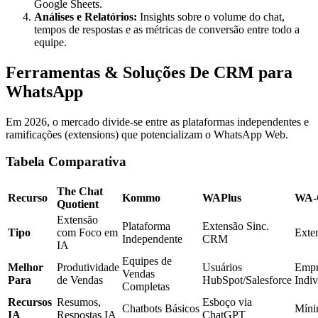
Google Sheets.
Análises e Relatórios:
Insights sobre o volume do chat,
tempos de respostas e as métricas de conversão entre todo a
equipe.
Ferramentas & Soluções De CRM para
WhatsApp
Em 2026, o mercado divide-se entre as plataformas independentes e
ramificações (extensions) que potencializam o WhatsApp Web.
Tabela Comparativa
The Chat
Recurso
Kommo
WAPlus
WA
Quotient
Extensão
Plataforma
Extensão Sinc.
Tipo
com Foco em
Exte
Independente
CRM
IA
Equipes de
Melhor
Produtividade
Usuários
Empr
Vendas
Para
de Vendas
HubSpot/Salesforce
Indiv
Completas
Recursos
Resumos,
Esboço via
Chatbots Básicos
Mín
IA
Respostas IA
ChatGPT