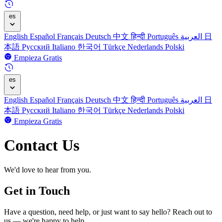
es
English
Español
Français
Deutsch
中文
हिन्दी
Português
العربية
日
本語
Русский
Italiano
한국어
Türkçe
Nederlands
Polski
Empieza Gratis
es
English
Español
Français
Deutsch
中文
हिन्दी
Português
العربية
日
本語
Русский
Italiano
한국어
Türkçe
Nederlands
Polski
Empieza Gratis
Contact Us
We'd love to hear from you.
Get in Touch
Have a question, need help, or just want to say hello? Reach out to
us — we're happy to help.