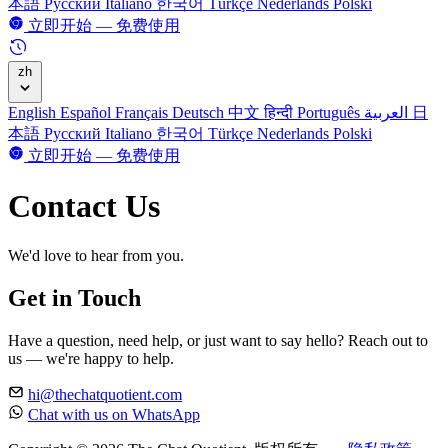
本語
Русский
Italiano
한국어
Türkçe
Nederlands
Polski
立即开始 — 免费使用
zh
English
Español
Français
Deutsch
中文
हिन्दी
Português
العربية
日
本語
Русский
Italiano
한국어
Türkçe
Nederlands
Polski
立即开始 — 免费使用
Contact Us
We'd love to hear from you.
Get in Touch
Have a question, need help, or just want to say hello? Reach out to
us — we're happy to help.
hi@thechatquotient.com
Chat with us on WhatsApp