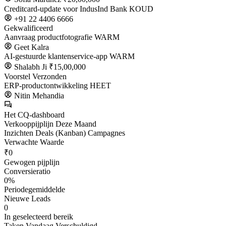
Creditcard-update voor IndusInd Bank
KOUD
+91 22 4406 6666
Gekwalificeerd
Aanvraag productfotografie
WARM
Geet Kalra
AI-gestuurde klantenservice-app
WARM
Shalabh Ji
₹15,00,000
Voorstel Verzonden
ERP-productontwikkeling
HEET
Nitin Mehandia
Het CQ-dashboard
Verkooppijplijn
Deze Maand
Inzichten
Deals (Kanban)
Campagnes
Verwachte Waarde
₹0
Gewogen pijplijn
Conversieratio
0%
Periodegemiddelde
Nieuwe Leads
0
In geselecteerd bereik
Taken Vandaag Verschuldigd