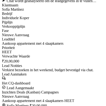
Chat wordt geanalyseerd om de leadgegevens in te vullen…
Klantnaam
Sofía Martínez
Bedrijf
Individuele Koper
Pijplijn
Verkooppijplijn
Fase
Nieuwe Aanvraag
Leadtitel
Aankoop appartement met 4 slaapkamers
Prioriteit
HEET
Verwachte Waarde
₹20,00,000
Lead Notities
Verkiest bezoeken in het weekend, budget bevestigd via chat.
Lead Aanmaken
Het CQ-dashboard
Lead Aangemaakt
Inzichten
Deals (Kanban)
Campagnes
Nieuwe Aanvraag
Aankoop appartement met 4 slaapkamers
HEET
Sofía Martínez
₹20,00,000