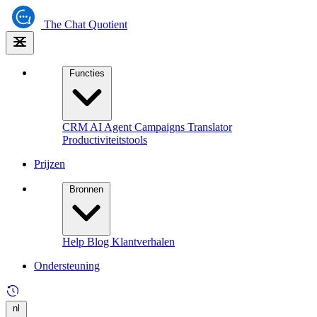
The
Chat Quotient
Functies
CRM
AI Agent
Campaigns
Translator
Productiviteitstools
Prijzen
Bronnen
Help
Blog
Klantverhalen
Ondersteuning
nl