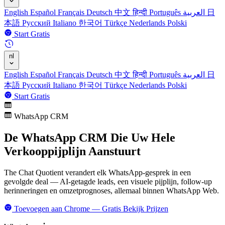
English
Español
Français
Deutsch
中文
हिन्दी
Português
العربية
日
本語
Русский
Italiano
한국어
Türkçe
Nederlands
Polski
Start Gratis
nl
English
Español
Français
Deutsch
中文
हिन्दी
Português
العربية
日
本語
Русский
Italiano
한국어
Türkçe
Nederlands
Polski
Start Gratis
WhatsApp CRM
De WhatsApp CRM
Die Uw Hele
Verkooppijplijn Aanstuurt
The Chat Quotient verandert elk WhatsApp-gesprek in een
gevolgde deal — AI-getagde leads, een visuele pijplijn, follow-up
herinneringen en omzetprognoses, allemaal binnen WhatsApp Web.
Toevoegen aan Chrome — Gratis
Bekijk Prijzen