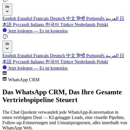
de
English
Español
Français
Deutsch
中文
हिन्दी
Português
العربية
日
本語
Русский
Italiano
한국어
Türkçe
Nederlands
Polski
Jetzt loslegen — Es ist kostenlos
de
English
Español
Français
Deutsch
中文
हिन्दी
Português
العربية
日
本語
Русский
Italiano
한국어
Türkçe
Nederlands
Polski
Jetzt loslegen — Es ist kostenlos
WhatsApp CRM
Das WhatsApp CRM,
Das Ihre Gesamte
Vertriebspipeline Steuert
The Chat Quotient verwandelt jede WhatsApp-Konversation in
einen verfolgten Deal — KI-getaggte Leads, eine visuelle Pipeline,
Follow-up-Erinnerungen und Umsatzprognosen, alles innerhalb von
WhatsApp Web.