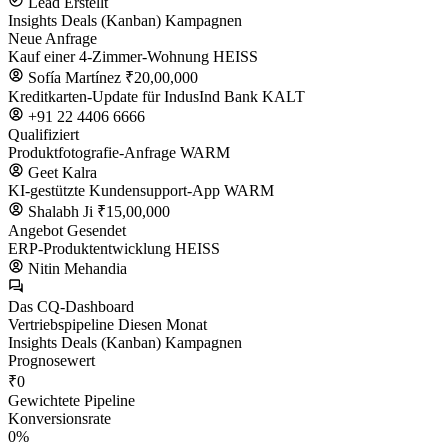
Lead Erstellt
Insights
Deals (Kanban)
Kampagnen
Neue Anfrage
Kauf einer 4-Zimmer-Wohnung
HEISS
Sofía Martínez
₹20,00,000
Kreditkarten-Update für IndusInd Bank
KALT
+91 22 4406 6666
Qualifiziert
Produktfotografie-Anfrage
WARM
Geet Kalra
KI-gestützte Kundensupport-App
WARM
Shalabh Ji
₹15,00,000
Angebot Gesendet
ERP-Produktentwicklung
HEISS
Nitin Mehandia
Das CQ-Dashboard
Vertriebspipeline
Diesen Monat
Insights
Deals (Kanban)
Kampagnen
Prognosewert
₹0
Gewichtete Pipeline
Konversionsrate
0%