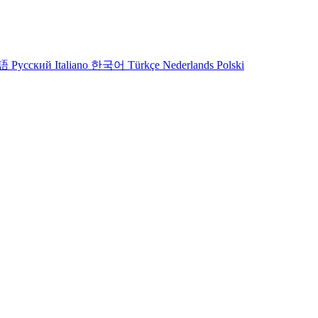
語
Русский
Italiano
한국어
Türkçe
Nederlands
Polski