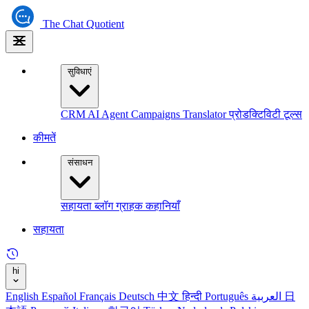
The
Chat Quotient
सुविधाएं
CRM
AI Agent
Campaigns
Translator
प्रोडक्टिविटी टूल्स
कीमतें
संसाधन
सहायता
ब्लॉग
ग्राहक कहानियाँ
सहायता
hi
English
Español
Français
Deutsch
中文
हिन्दी
Português
العربية
日