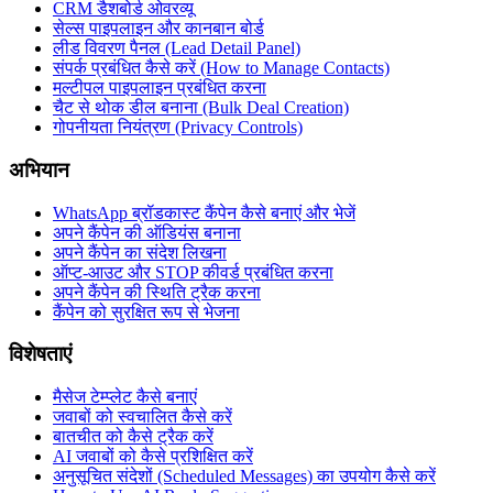
CRM डैशबोर्ड ओवरव्यू
सेल्स पाइपलाइन और कानबान बोर्ड
लीड विवरण पैनल (Lead Detail Panel)
संपर्क प्रबंधित कैसे करें (How to Manage Contacts)
मल्टीपल पाइपलाइन प्रबंधित करना
चैट से थोक डील बनाना (Bulk Deal Creation)
गोपनीयता नियंत्रण (Privacy Controls)
अभियान
WhatsApp ब्रॉडकास्ट कैंपेन कैसे बनाएं और भेजें
अपने कैंपेन की ऑडियंस बनाना
अपने कैंपेन का संदेश लिखना
ऑप्ट-आउट और STOP कीवर्ड प्रबंधित करना
अपने कैंपेन की स्थिति ट्रैक करना
कैंपेन को सुरक्षित रूप से भेजना
विशेषताएं
मैसेज टेम्प्लेट कैसे बनाएं
जवाबों को स्वचालित कैसे करें
बातचीत को कैसे ट्रैक करें
AI जवाबों को कैसे प्रशिक्षित करें
अनुसूचित संदेशों (Scheduled Messages) का उपयोग कैसे करें