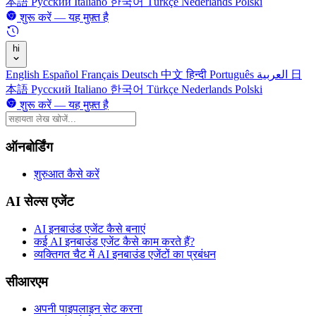
本語
Русский
Italiano
한국어
Türkçe
Nederlands
Polski
शुरू करें — यह मुफ़्त है
hi
English
Español
Français
Deutsch
中文
हिन्दी
Português
العربية
日
本語
Русский
Italiano
한국어
Türkçe
Nederlands
Polski
शुरू करें — यह मुफ़्त है
ऑनबोर्डिंग
शुरुआत कैसे करें
AI सेल्स एजेंट
AI इनबाउंड एजेंट कैसे बनाएं
कई AI इनबाउंड एजेंट कैसे काम करते हैं?
व्यक्तिगत चैट में AI इनबाउंड एजेंटों का प्रबंधन
सीआरएम
अपनी पाइपलाइन सेट करना