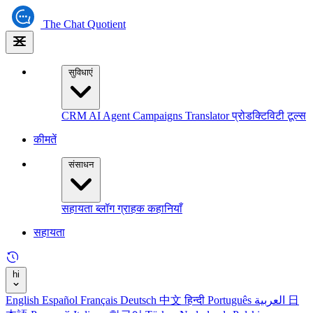
The
Chat Quotient
सुविधाएं
CRM
AI Agent
Campaigns
Translator
प्रोडक्टिविटी टूल्स
कीमतें
संसाधन
सहायता
ब्लॉग
ग्राहक कहानियाँ
सहायता
hi
English
Español
Français
Deutsch
中文
हिन्दी
Português
العربية
日