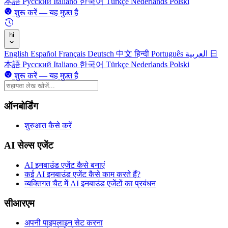
本語
Русский
Italiano
한국어
Türkçe
Nederlands
Polski
शुरू करें — यह मुफ़्त है
hi
English
Español
Français
Deutsch
中文
हिन्दी
Português
العربية
日
本語
Русский
Italiano
한국어
Türkçe
Nederlands
Polski
शुरू करें — यह मुफ़्त है
ऑनबोर्डिंग
शुरुआत कैसे करें
AI सेल्स एजेंट
AI इनबाउंड एजेंट कैसे बनाएं
कई AI इनबाउंड एजेंट कैसे काम करते हैं?
व्यक्तिगत चैट में AI इनबाउंड एजेंटों का प्रबंधन
सीआरएम
अपनी पाइपलाइन सेट करना