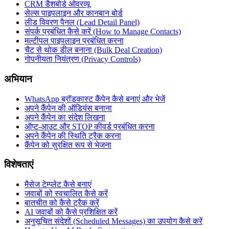
CRM डैशबोर्ड ओवरव्यू
सेल्स पाइपलाइन और कानबान बोर्ड
लीड विवरण पैनल (Lead Detail Panel)
संपर्क प्रबंधित कैसे करें (How to Manage Contacts)
मल्टीपल पाइपलाइन प्रबंधित करना
चैट से थोक डील बनाना (Bulk Deal Creation)
गोपनीयता नियंत्रण (Privacy Controls)
अभियान
WhatsApp ब्रॉडकास्ट कैंपेन कैसे बनाएं और भेजें
अपने कैंपेन की ऑडियंस बनाना
अपने कैंपेन का संदेश लिखना
ऑप्ट-आउट और STOP कीवर्ड प्रबंधित करना
अपने कैंपेन की स्थिति ट्रैक करना
कैंपेन को सुरक्षित रूप से भेजना
विशेषताएं
मैसेज टेम्प्लेट कैसे बनाएं
जवाबों को स्वचालित कैसे करें
बातचीत को कैसे ट्रैक करें
AI जवाबों को कैसे प्रशिक्षित करें
अनुसूचित संदेशों (Scheduled Messages) का उपयोग कैसे करें