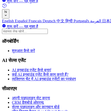
शुरू करें — यह मुफ़्त है
hi
English
Español
Français
Deutsch
中文
हिन्दी
Português
العربية
日本
शुरू करें — यह मुफ़्त है
ऑनबोर्डिंग
शुरुआत कैसे करें
AI सेल्स एजेंट
AI इनबाउंड एजेंट कैसे बनाएं
कई AI इनबाउंड एजेंट कैसे काम करते हैं?
व्यक्तिगत चैट में AI इनबाउंड एजेंटों का प्रबंधन
सीआरएम
अपनी पाइपलाइन सेट करना
CRM डैशबोर्ड ओवरव्यू
सेल्स पाइपलाइन और कानबान बोर्ड