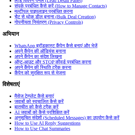
लीड विवरण पैनल (Lead Detail Panel)
संपर्क प्रबंधित कैसे करें (How to Manage Contacts)
मल्टीपल पाइपलाइन प्रबंधित करना
चैट से थोक डील बनाना (Bulk Deal Creation)
गोपनीयता नियंत्रण (Privacy Controls)
अभियान
WhatsApp ब्रॉडकास्ट कैंपेन कैसे बनाएं और भेजें
अपने कैंपेन की ऑडियंस बनाना
अपने कैंपेन का संदेश लिखना
ऑप्ट-आउट और STOP कीवर्ड प्रबंधित करना
अपने कैंपेन की स्थिति ट्रैक करना
कैंपेन को सुरक्षित रूप से भेजना
विशेषताएं
मैसेज टेम्प्लेट कैसे बनाएं
जवाबों को स्वचालित कैसे करें
बातचीत को कैसे ट्रैक करें
AI जवाबों को कैसे प्रशिक्षित करें
अनुसूचित संदेशों (Scheduled Messages) का उपयोग कैसे करें
How to Use AI Reply Suggestions
How to Use Chat Summaries