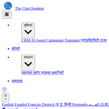
The
Chat Quotient
सुविधाएं
CRM
AI Agent
Campaigns
Translator
प्रोडक्टिविटी टूल्स
कीमतें
संसाधन
सहायता
ब्लॉग
ग्राहक कहानियाँ
सहायता
hi
English
Español
Français
Deutsch
中文
हिन्दी
Português
العربية
日本