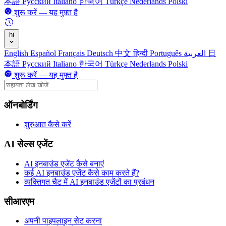
本語
Русский
Italiano
한국어
Türkçe
Nederlands
Polski
शुरू करें — यह मुफ़्त है
hi
English
Español
Français
Deutsch
中文
हिन्दी
Português
العربية
日
本語
Русский
Italiano
한국어
Türkçe
Nederlands
Polski
शुरू करें — यह मुफ़्त है
ऑनबोर्डिंग
शुरुआत कैसे करें
AI सेल्स एजेंट
AI इनबाउंड एजेंट कैसे बनाएं
कई AI इनबाउंड एजेंट कैसे काम करते हैं?
व्यक्तिगत चैट में AI इनबाउंड एजेंटों का प्रबंधन
सीआरएम
अपनी पाइपलाइन सेट करना