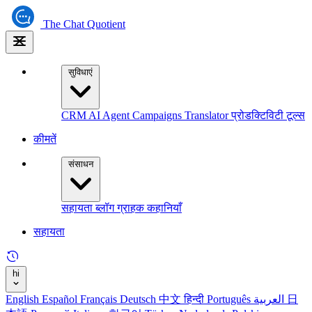
The
Chat Quotient
सुविधाएं
CRM
AI Agent
Campaigns
Translator
प्रोडक्टिविटी टूल्स
कीमतें
संसाधन
सहायता
ब्लॉग
ग्राहक कहानियाँ
सहायता
hi
English
Español
Français
Deutsch
中文
हिन्दी
Português
العربية
日