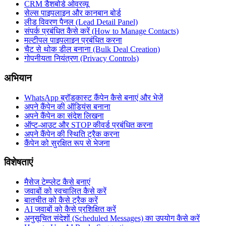
CRM डैशबोर्ड ओवरव्यू
सेल्स पाइपलाइन और कानबान बोर्ड
लीड विवरण पैनल (Lead Detail Panel)
संपर्क प्रबंधित कैसे करें (How to Manage Contacts)
मल्टीपल पाइपलाइन प्रबंधित करना
चैट से थोक डील बनाना (Bulk Deal Creation)
गोपनीयता नियंत्रण (Privacy Controls)
अभियान
WhatsApp ब्रॉडकास्ट कैंपेन कैसे बनाएं और भेजें
अपने कैंपेन की ऑडियंस बनाना
अपने कैंपेन का संदेश लिखना
ऑप्ट-आउट और STOP कीवर्ड प्रबंधित करना
अपने कैंपेन की स्थिति ट्रैक करना
कैंपेन को सुरक्षित रूप से भेजना
विशेषताएं
मैसेज टेम्प्लेट कैसे बनाएं
जवाबों को स्वचालित कैसे करें
बातचीत को कैसे ट्रैक करें
AI जवाबों को कैसे प्रशिक्षित करें
अनुसूचित संदेशों (Scheduled Messages) का उपयोग कैसे करें