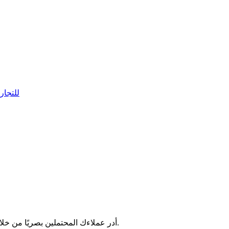
نظام إدارة علاقات الع
أدر عملاءك المحتملين بصريًا من خلال لوحة كانبان التي تعمل بالسحب والإفلات مباشرة في واتساب ويب.