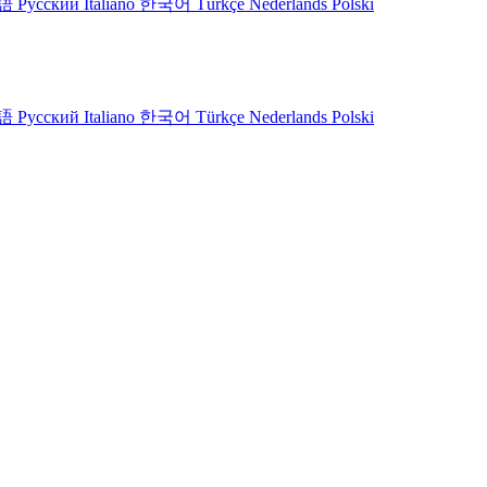
語
Русский
Italiano
한국어
Türkçe
Nederlands
Polski
語
Русский
Italiano
한국어
Türkçe
Nederlands
Polski