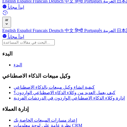
日本
العربية
Português
हिन्दी
中文
Deutsch
Français
Español
English
ابدأ مجاناً
ar
日本
العربية
Português
हिन्दी
中文
Deutsch
Français
Español
English
ابدأ مجاناً
البدء
البدء
وكيل مبيعات الذكاء الاصطناعي
كيفية إنشاء وكيل مبيعات بالذكاء الاصطناعي
كيف يعمل العديد من وكلاء الذكاء الاصطناعي الواردون؟
إدارة وكلاء الذكاء الاصطناعي الواردون في الدردشات الفردية
إدارة العملاء
إعداد مسارات المبيعات الخاصة بك
نظرة عامة على لوحة معلومات CRM