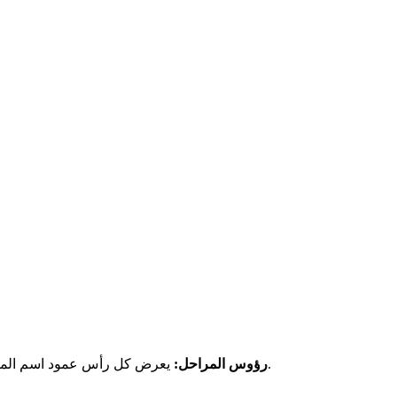
الموجودين حاليًا في تلك المرحلة. يساعدك هذا في معرفة أين أموالك “عالقة” بسرعة.
رؤوس المراحل:
يعرض كل رأس عمود اسم المر