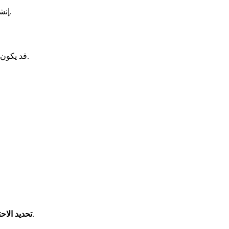
إنشاء خطوط مبيعات متعددة ومخصصة بالكامل لتناسب عمليات فريقك المحددة.
قد يكون من المحير إدارة جميع مهامك المختلفة في قائمة واحدة. من خلال إنشاء خطوط مبيعات منفصلة، يمكنك الحفاظ على بياناتك نظيفة ومركزة.
في لوحة التحكم الخاصة بك.
تحديد الاحت