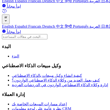
日本
العربية
Português
हिन्दी
中文
Deutsch
Français
Español
English
ابدأ مجاناً
ar
日本
العربية
Português
हिन्दी
中文
Deutsch
Français
Español
English
ابدأ مجاناً
البدء
البدء
وكيل مبيعات الذكاء الاصطناعي
كيفية إنشاء وكيل مبيعات بالذكاء الاصطناعي
كيف يعمل العديد من وكلاء الذكاء الاصطناعي الواردون؟
إدارة وكلاء الذكاء الاصطناعي الواردون في الدردشات الفردية
إدارة العملاء
إعداد مسارات المبيعات الخاصة بك
نظرة عامة على لوحة معلومات CRM