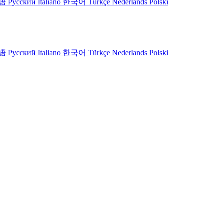
語
Русский
Italiano
한국어
Türkçe
Nederlands
Polski
語
Русский
Italiano
한국어
Türkçe
Nederlands
Polski