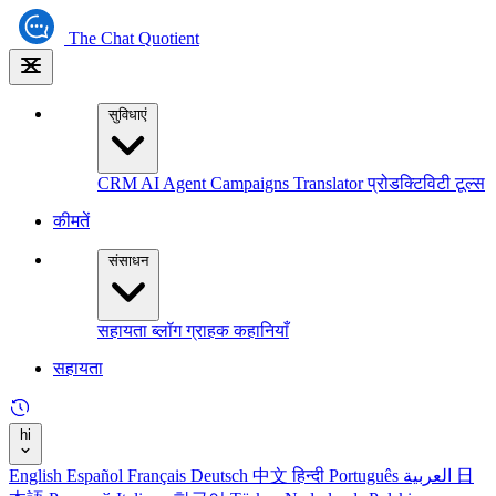
The
Chat Quotient
सुविधाएं
CRM
AI Agent
Campaigns
Translator
प्रोडक्टिविटी टूल्स
कीमतें
संसाधन
सहायता
ब्लॉग
ग्राहक कहानियाँ
सहायता
hi
English
Español
Français
Deutsch
中文
हिन्दी
Português
العربية
日