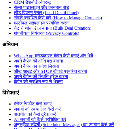
CRM डैशबोर्ड ओवरव्यू
सेल्स पाइपलाइन और कानबान बोर्ड
लीड विवरण पैनल (Lead Detail Panel)
संपर्क प्रबंधित कैसे करें (How to Manage Contacts)
मल्टीपल पाइपलाइन प्रबंधित करना
चैट से थोक डील बनाना (Bulk Deal Creation)
गोपनीयता नियंत्रण (Privacy Controls)
अभियान
WhatsApp ब्रॉडकास्ट कैंपेन कैसे बनाएं और भेजें
अपने कैंपेन की ऑडियंस बनाना
अपने कैंपेन का संदेश लिखना
ऑप्ट-आउट और STOP कीवर्ड प्रबंधित करना
अपने कैंपेन की स्थिति ट्रैक करना
कैंपेन को सुरक्षित रूप से भेजना
विशेषताएं
मैसेज टेम्प्लेट कैसे बनाएं
जवाबों को स्वचालित कैसे करें
बातचीत को कैसे ट्रैक करें
AI जवाबों को कैसे प्रशिक्षित करें
अनुसूचित संदेशों (Scheduled Messages) का उपयोग कैसे करें