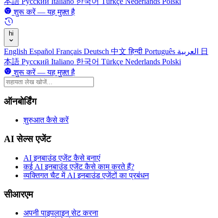
本語
Русский
Italiano
한국어
Türkçe
Nederlands
Polski
शुरू करें — यह मुफ़्त है
hi
English
Español
Français
Deutsch
中文
हिन्दी
Português
العربية
日
本語
Русский
Italiano
한국어
Türkçe
Nederlands
Polski
शुरू करें — यह मुफ़्त है
ऑनबोर्डिंग
शुरुआत कैसे करें
AI सेल्स एजेंट
AI इनबाउंड एजेंट कैसे बनाएं
कई AI इनबाउंड एजेंट कैसे काम करते हैं?
व्यक्तिगत चैट में AI इनबाउंड एजेंटों का प्रबंधन
सीआरएम
अपनी पाइपलाइन सेट करना