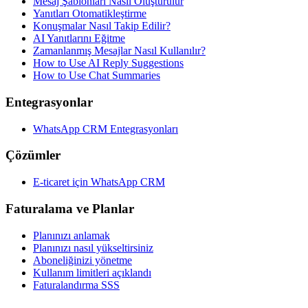
Mesaj Şablonları Nasıl Oluşturulur
Yanıtları Otomatikleştirme
Konuşmalar Nasıl Takip Edilir?
AI Yanıtlarını Eğitme
Zamanlanmış Mesajlar Nasıl Kullanılır?
How to Use AI Reply Suggestions
How to Use Chat Summaries
Entegrasyonlar
WhatsApp CRM Entegrasyonları
Çözümler
E-ticaret için WhatsApp CRM
Faturalama ve Planlar
Planınızı anlamak
Planınızı nasıl yükseltirsiniz
Aboneliğinizi yönetme
Kullanım limitleri açıklandı
Faturalandırma SSS