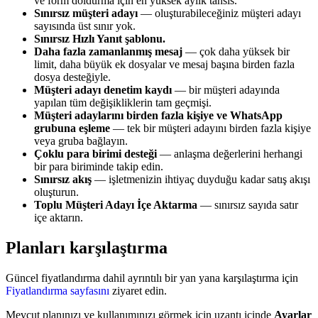
ve form doldurma için en yüksek aylık tahsis.
Sınırsız müşteri adayı
— oluşturabileceğiniz müşteri adayı
sayısında üst sınır yok.
Sınırsız Hızlı Yanıt şablonu.
Daha fazla zamanlanmış mesaj
— çok daha yüksek bir
limit, daha büyük ek dosyalar ve mesaj başına birden fazla
dosya desteğiyle.
Müşteri adayı denetim kaydı
— bir müşteri adayında
yapılan tüm değişikliklerin tam geçmişi.
Müşteri adaylarını birden fazla kişiye ve WhatsApp
grubuna eşleme
— tek bir müşteri adayını birden fazla kişiye
veya gruba bağlayın.
Çoklu para birimi desteği
— anlaşma değerlerini herhangi
bir para biriminde takip edin.
Sınırsız akış
— işletmenizin ihtiyaç duyduğu kadar satış akışı
oluşturun.
Toplu Müşteri Adayı İçe Aktarma
— sınırsız sayıda satır
içe aktarın.
Planları karşılaştırma
Güncel fiyatlandırma dahil ayrıntılı bir yan yana karşılaştırma için
Fiyatlandırma sayfasını
ziyaret edin.
Mevcut planınızı ve kullanımınızı görmek için uzantı içinde
Ayarlar