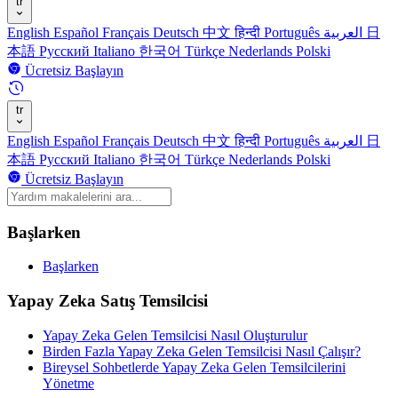
tr
English
Español
Français
Deutsch
中文
हिन्दी
Português
العربية
日
本語
Русский
Italiano
한국어
Türkçe
Nederlands
Polski
Ücretsiz Başlayın
tr
English
Español
Français
Deutsch
中文
हिन्दी
Português
العربية
日
本語
Русский
Italiano
한국어
Türkçe
Nederlands
Polski
Ücretsiz Başlayın
Başlarken
Başlarken
Yapay Zeka Satış Temsilcisi
Yapay Zeka Gelen Temsilcisi Nasıl Oluşturulur
Birden Fazla Yapay Zeka Gelen Temsilcisi Nasıl Çalışır?
Bireysel Sohbetlerde Yapay Zeka Gelen Temsilcilerini
Yönetme