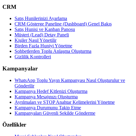
CRM
Satış Hunilerinizi Ayarlama
CRM Gösterge Paneline (Dashboard) Genel Bakış
Satış Hunisi ve Kanban Panosu
Müşteri (Lead) Detay Paneli
Kişiler Nasıl Yönetilir
Birden Fazla Huniyi Yönetme
Sohbetlerden Toplu Anlaşma Oluşturma
Gizlilik Kontrolleri
Kampanyalar
WhatsApp Toplu Yayın Kampanyası Nasıl Oluşturulur ve
Gönderilir
Kampanya Hedef Kitlenizi Oluşturma
Kampanya Mesajınızı Oluşturma
Ayrılmaları ve STOP Anahtar Kelimelerini Yönetme
Kampanya Durumunu Takip Etme
Kampanyaları Güvenli Şekilde Gönderme
Özellikler