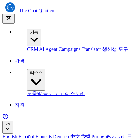
The
Chat Quotient
기능
CRM
AI Agent
Campaigns
Translator
생산성 도구
가격
리소스
도움말
블로그
고객 스토리
지원
ko
English
Español
Français
Deutsch
中文
हिन्दी
Português
العربية
日