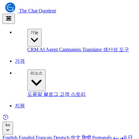
The
Chat Quotient
기능
CRM
AI Agent
Campaigns
Translator
생산성 도구
가격
리소스
도움말
블로그
고객 스토리
지원
ko
English
Español
Français
Deutsch
中文
हिन्दी
Português
العربية
日