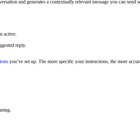
rsation and generates a contextually relevant message you can send wi
 active.
ggested reply.
tions
you’ve set up. The more specific your instructions, the more accur
aning.