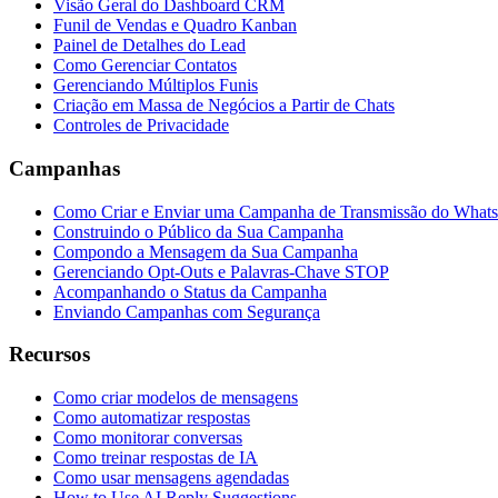
Visão Geral do Dashboard CRM
Funil de Vendas e Quadro Kanban
Painel de Detalhes do Lead
Como Gerenciar Contatos
Gerenciando Múltiplos Funis
Criação em Massa de Negócios a Partir de Chats
Controles de Privacidade
Campanhas
Como Criar e Enviar uma Campanha de Transmissão do What
Construindo o Público da Sua Campanha
Compondo a Mensagem da Sua Campanha
Gerenciando Opt-Outs e Palavras-Chave STOP
Acompanhando o Status da Campanha
Enviando Campanhas com Segurança
Recursos
Como criar modelos de mensagens
Como automatizar respostas
Como monitorar conversas
Como treinar respostas de IA
Como usar mensagens agendadas
How to Use AI Reply Suggestions