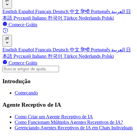
English
Español
Français
Deutsch
中文
हिन्दी
Português
العربية
日
本語
Русский
Italiano
한국어
Türkçe
Nederlands
Polski
Comece Grátis
pt
English
Español
Français
Deutsch
中文
हिन्दी
Português
العربية
日
本語
Русский
Italiano
한국어
Türkçe
Nederlands
Polski
Comece Grátis
Introdução
Começando
Agente Receptivo de IA
Como Criar um Agente Receptivo de IA
Como Funcionam Múltiplos Agentes Receptivos de IA?
Gerenciando Agentes Receptivos de IA em Chats Individuais