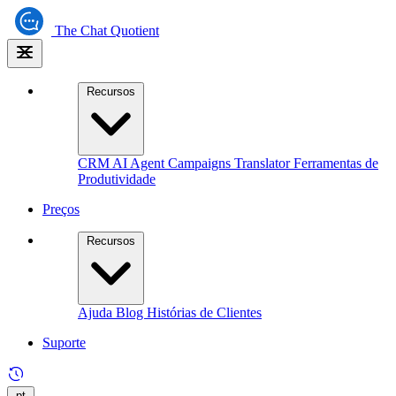
The
Chat Quotient
Recursos
CRM
AI Agent
Campaigns
Translator
Ferramentas de
Produtividade
Preços
Recursos
Ajuda
Blog
Histórias de Clientes
Suporte
pt