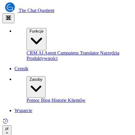
The
Chat Quotient
Funkcje
CRM
AI Agent
Campaigns
Translator
Narzędzia
Produktywności
Cennik
Zasoby
Pomoc
Blog
Historie Klientów
Wsparcie
pl