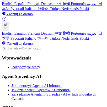
English
Español
Français
Deutsch
中文
हिन्दी
Português
العربية
日
本語
Русский
Italiano
한국어
Türkçe
Nederlands
Polski
Zacznij za darmo
pl
English
Español
Français
Deutsch
中文
हिन्दी
Português
العربية
日
本語
Русский
Italiano
한국어
Türkçe
Nederlands
Polski
Zacznij za darmo
Wprowadzenie
Rozpoczęcie pracy
Agent Sprzedaży AI
Jak utworzyć Agenta AI Inbound
Jak działa wielu Agentów AI Inbound?
Zarządzanie Agentami Sprzedaży AI w Indywidualnych
Czatach