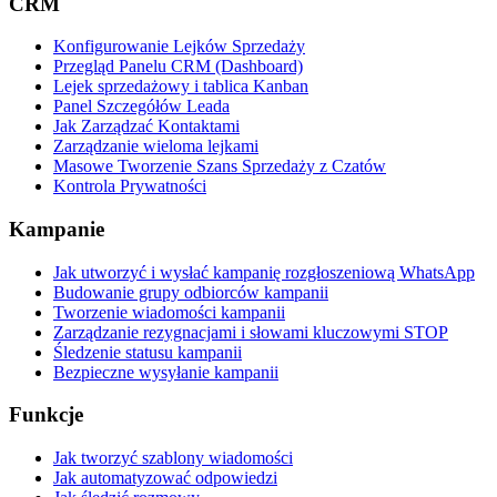
CRM
Konfigurowanie Lejków Sprzedaży
Przegląd Panelu CRM (Dashboard)
Lejek sprzedażowy i tablica Kanban
Panel Szczegółów Leada
Jak Zarządzać Kontaktami
Zarządzanie wieloma lejkami
Masowe Tworzenie Szans Sprzedaży z Czatów
Kontrola Prywatności
Kampanie
Jak utworzyć i wysłać kampanię rozgłoszeniową WhatsApp
Budowanie grupy odbiorców kampanii
Tworzenie wiadomości kampanii
Zarządzanie rezygnacjami i słowami kluczowymi STOP
Śledzenie statusu kampanii
Bezpieczne wysyłanie kampanii
Funkcje
Jak tworzyć szablony wiadomości
Jak automatyzować odpowiedzi