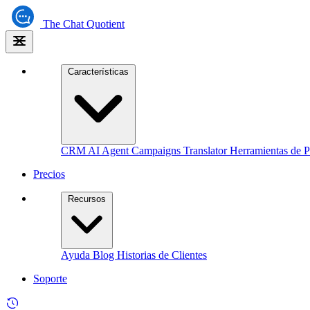
The
Chat Quotient
Características
CRM
AI Agent
Campaigns
Translator
Herramientas de P
Precios
Recursos
Ayuda
Blog
Historias de Clientes
Soporte