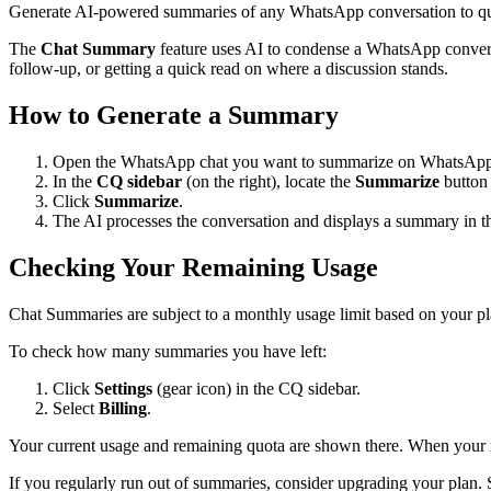
Generate AI-powered summaries of any WhatsApp conversation to qui
The
Chat Summary
feature uses AI to condense a WhatsApp conversa
follow-up, or getting a quick read on where a discussion stands.
How to Generate a Summary
Open the WhatsApp chat you want to summarize on WhatsAp
In the
CQ sidebar
(on the right), locate the
Summarize
button 
Click
Summarize
.
The AI processes the conversation and displays a summary in th
Checking Your Remaining Usage
Chat Summaries are subject to a monthly usage limit based on your p
To check how many summaries you have left:
Click
Settings
(gear icon) in the CQ sidebar.
Select
Billing
.
Your current usage and remaining quota are shown there. When your mon
If you regularly run out of summaries, consider upgrading your plan.