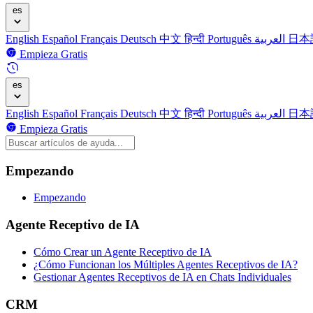
es
English
Español
Français
Deutsch
中文
हिन्दी
Português
العربية
日本
Empieza Gratis
es
English
Español
Français
Deutsch
中文
हिन्दी
Português
العربية
日本
Empieza Gratis
Empezando
Empezando
Agente Receptivo de IA
Cómo Crear un Agente Receptivo de IA
¿Cómo Funcionan los Múltiples Agentes Receptivos de IA?
Gestionar Agentes Receptivos de IA en Chats Individuales
CRM