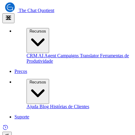
The
Chat Quotient
Recursos
CRM
AI Agent
Campaigns
Translator
Ferramentas de
Produtividade
Preços
Recursos
Ajuda
Blog
Histórias de Clientes
Suporte
pt