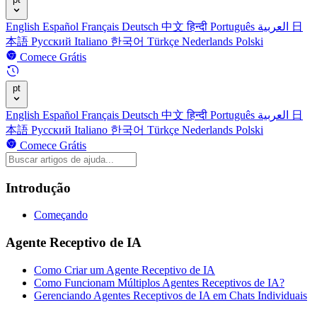
English
Español
Français
Deutsch
中文
हिन्दी
Português
العربية
日
本語
Русский
Italiano
한국어
Türkçe
Nederlands
Polski
Comece Grátis
pt
English
Español
Français
Deutsch
中文
हिन्दी
Português
العربية
日
本語
Русский
Italiano
한국어
Türkçe
Nederlands
Polski
Comece Grátis
Introdução
Começando
Agente Receptivo de IA
Como Criar um Agente Receptivo de IA
Como Funcionam Múltiplos Agentes Receptivos de IA?
Gerenciando Agentes Receptivos de IA em Chats Individuais