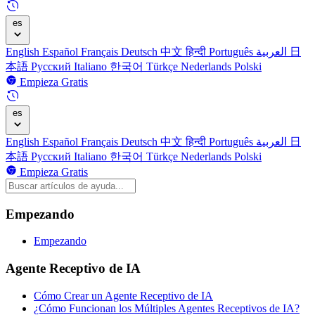
es
English
Español
Français
Deutsch
中文
हिन्दी
Português
العربية
日
本語
Русский
Italiano
한국어
Türkçe
Nederlands
Polski
Empieza Gratis
es
English
Español
Français
Deutsch
中文
हिन्दी
Português
العربية
日
本語
Русский
Italiano
한국어
Türkçe
Nederlands
Polski
Empieza Gratis
Empezando
Empezando
Agente Receptivo de IA
Cómo Crear un Agente Receptivo de IA
¿Cómo Funcionan los Múltiples Agentes Receptivos de IA?