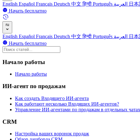
English
Español
Français
Deutsch
中文
हिन्दी
Português
العربية
日本
Начать бесплатно
ru
English
Español
Français
Deutsch
中文
हिन्दी
Português
العربية
日本
Начать бесплатно
Начало работы
Начало работы
ИИ-агент по продажам
Как создать Входящего ИИ-агента
Как работают несколько Входящих ИИ-агентов?
Управление ИИ-агентами по продажам в отдельных чата
CRM
Настройка ваших воронок продаж
Обзор дашборда CRM