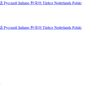
語
Русский
Italiano
한국어
Türkçe
Nederlands
Polski
語
Русский
Italiano
한국어
Türkçe
Nederlands
Polski
х