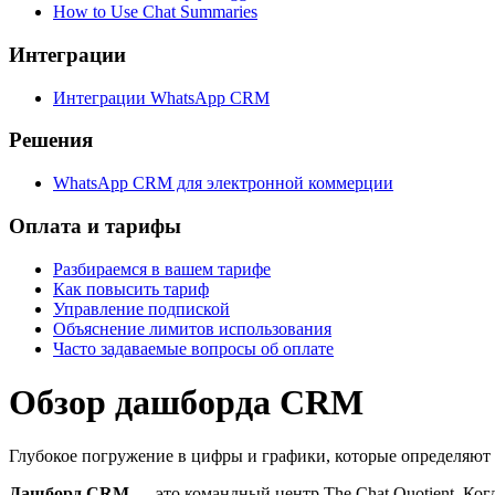
How to Use Chat Summaries
Интеграции
Интеграции WhatsApp CRM
Решения
WhatsApp CRM для электронной коммерции
Оплата и тарифы
Разбираемся в вашем тарифе
Как повысить тариф
Управление подпиской
Объяснение лимитов использования
Часто задаваемые вопросы об оплате
Обзор дашборда CRM
Глубокое погружение в цифры и графики, которые определяют
Дашборд CRM
— это командный центр The Chat Quotient. Когд