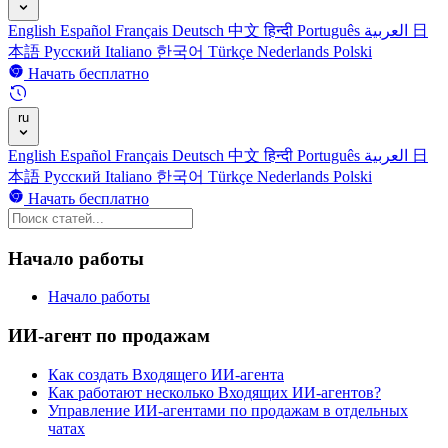
English
Español
Français
Deutsch
中文
हिन्दी
Português
العربية
日
本語
Русский
Italiano
한국어
Türkçe
Nederlands
Polski
Начать бесплатно
ru
English
Español
Français
Deutsch
中文
हिन्दी
Português
العربية
日
本語
Русский
Italiano
한국어
Türkçe
Nederlands
Polski
Начать бесплатно
Начало работы
Начало работы
ИИ-агент по продажам
Как создать Входящего ИИ-агента
Как работают несколько Входящих ИИ-агентов?
Управление ИИ-агентами по продажам в отдельных
чатах