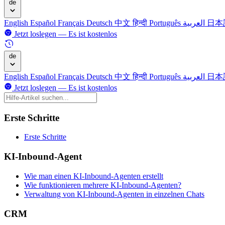
de
English
Español
Français
Deutsch
中文
हिन्दी
Português
العربية
日本
Jetzt loslegen — Es ist kostenlos
de
English
Español
Français
Deutsch
中文
हिन्दी
Português
العربية
日本
Jetzt loslegen — Es ist kostenlos
Erste Schritte
Erste Schritte
KI-Inbound-Agent
Wie man einen KI-Inbound-Agenten erstellt
Wie funktionieren mehrere KI-Inbound-Agenten?
Verwaltung von KI-Inbound-Agenten in einzelnen Chats
CRM