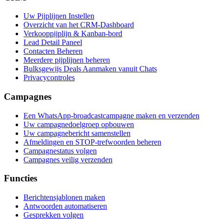
Uw Pijplijnen Instellen
Overzicht van het CRM-Dashboard
Verkooppijplijn & Kanban-bord
Lead Detail Paneel
Contacten Beheren
Meerdere pijplijnen beheren
Bulksgewijs Deals Aanmaken vanuit Chats
Privacycontroles
Campagnes
Een WhatsApp-broadcastcampagne maken en verzenden
Uw campagnedoelgroep opbouwen
Uw campagnebericht samenstellen
Afmeldingen en STOP-trefwoorden beheren
Campagnestatus volgen
Campagnes veilig verzenden
Functies
Berichtensjablonen maken
Antwoorden automatiseren
Gesprekken volgen