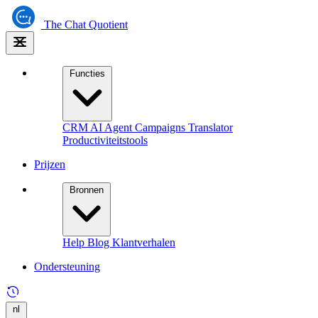
The
Chat Quotient
Functies
CRM
AI Agent
Campaigns
Translator
Productiviteitstools
Prijzen
Bronnen
Help
Blog
Klantverhalen
Ondersteuning
nl