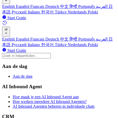
English
Español
Français
Deutsch
中文
हिन्दी
Português
العربية
日
本語
Русский
Italiano
한국어
Türkçe
Nederlands
Polski
Start Gratis
nl
English
Español
Français
Deutsch
中文
हिन्दी
Português
العربية
日
本語
Русский
Italiano
한국어
Türkçe
Nederlands
Polski
Start Gratis
Aan de slag
Aan de slag
AI Inbound Agent
Hoe maak je een AI Inbound Agent aan
Hoe werken meerdere AI Inbound Agenten?
AI Inbound Agenten beheren in individuele chats
CRM