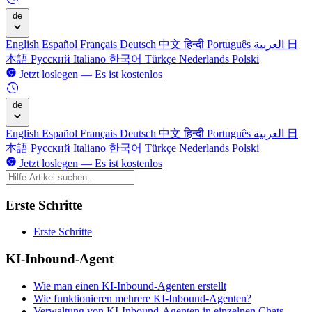
de
English
Español
Français
Deutsch
中文
हिन्दी
Português
العربية
日
本語
Русский
Italiano
한국어
Türkçe
Nederlands
Polski
Jetzt loslegen — Es ist kostenlos
de
English
Español
Français
Deutsch
中文
हिन्दी
Português
العربية
日
本語
Русский
Italiano
한국어
Türkçe
Nederlands
Polski
Jetzt loslegen — Es ist kostenlos
Erste Schritte
Erste Schritte
KI-Inbound-Agent
Wie man einen KI-Inbound-Agenten erstellt
Wie funktionieren mehrere KI-Inbound-Agenten?
Verwaltung von KI-Inbound-Agenten in einzelnen Chats