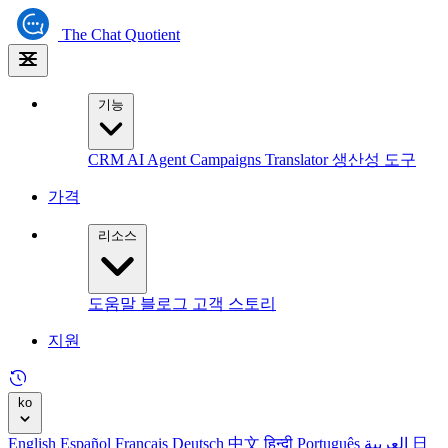
The
Chat Quotient
기능
CRM
AI Agent
Campaigns
Translator
생산성 도구
가격
리소스
도움말
블로그
고객 스토리
지원
ko
English
Español
Français
Deutsch
中文
हिन्दी
Português
العربية
日