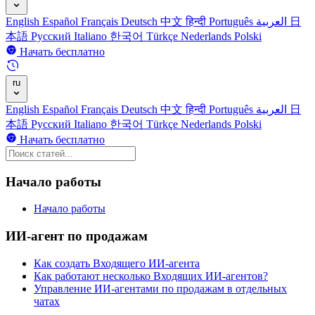
English
Español
Français
Deutsch
中文
हिन्दी
Português
العربية
日
本語
Русский
Italiano
한국어
Türkçe
Nederlands
Polski
Начать бесплатно
ru
English
Español
Français
Deutsch
中文
हिन्दी
Português
العربية
日
本語
Русский
Italiano
한국어
Türkçe
Nederlands
Polski
Начать бесплатно
Начало работы
Начало работы
ИИ-агент по продажам
Как создать Входящего ИИ-агента
Как работают несколько Входящих ИИ-агентов?
Управление ИИ-агентами по продажам в отдельных
чатах