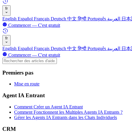
fr
English
Español
Français
Deutsch
中文
हिन्दी
Português
العربية
日本
Commencer — C'est gratuit
fr
English
Español
Français
Deutsch
中文
हिन्दी
Português
العربية
日本
Commencer — C'est gratuit
Premiers pas
Mise en route
Agent IA Entrant
Comment Créer un Agent IA Entrant
Comment Fonctionnent les Multiples Agents IA Entrants ?
Gérer les Agents IA Entrants dans les Chats Individuels
CRM