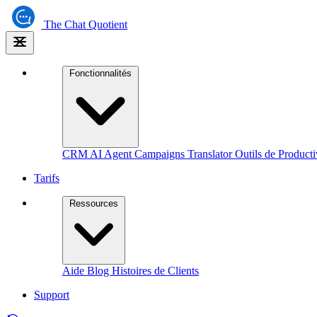
The
Chat Quotient
Fonctionnalités
CRM
AI Agent
Campaigns
Translator
Outils de Producti
Tarifs
Ressources
Aide
Blog
Histoires de Clients
Support