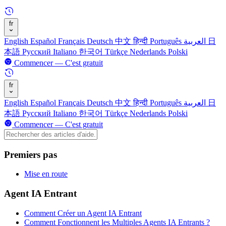
fr
English
Español
Français
Deutsch
中文
हिन्दी
Português
العربية
日
本語
Русский
Italiano
한국어
Türkçe
Nederlands
Polski
Commencer — C'est gratuit
fr
English
Español
Français
Deutsch
中文
हिन्दी
Português
العربية
日
本語
Русский
Italiano
한국어
Türkçe
Nederlands
Polski
Commencer — C'est gratuit
Premiers pas
Mise en route
Agent IA Entrant
Comment Créer un Agent IA Entrant
Comment Fonctionnent les Multiples Agents IA Entrants ?