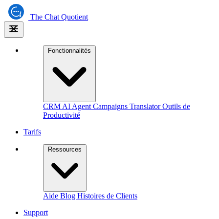
The
Chat Quotient
Fonctionnalités
CRM
AI Agent
Campaigns
Translator
Outils de
Productivité
Tarifs
Ressources
Aide
Blog
Histoires de Clients
Support