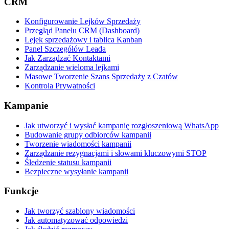
CRM
Konfigurowanie Lejków Sprzedaży
Przegląd Panelu CRM (Dashboard)
Lejek sprzedażowy i tablica Kanban
Panel Szczegółów Leada
Jak Zarządzać Kontaktami
Zarządzanie wieloma lejkami
Masowe Tworzenie Szans Sprzedaży z Czatów
Kontrola Prywatności
Kampanie
Jak utworzyć i wysłać kampanię rozgłoszeniową WhatsApp
Budowanie grupy odbiorców kampanii
Tworzenie wiadomości kampanii
Zarządzanie rezygnacjami i słowami kluczowymi STOP
Śledzenie statusu kampanii
Bezpieczne wysyłanie kampanii
Funkcje
Jak tworzyć szablony wiadomości
Jak automatyzować odpowiedzi