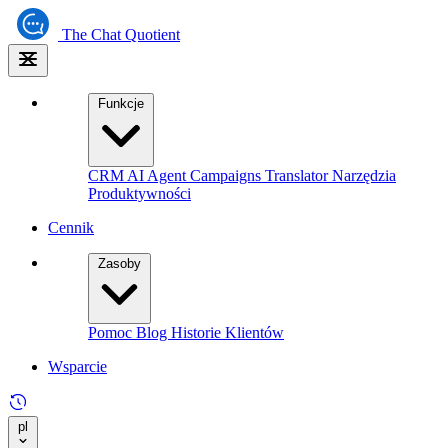
The
Chat Quotient
Funkcje
CRM
AI Agent
Campaigns
Translator
Narzędzia
Produktywności
Cennik
Zasoby
Pomoc
Blog
Historie Klientów
Wsparcie
pl