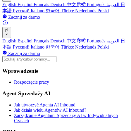
English
Español
Français
Deutsch
中文
हिन्दी
Português
العربية
日
本語
Русский
Italiano
한국어
Türkçe
Nederlands
Polski
Zacznij za darmo
pl
English
Español
Français
Deutsch
中文
हिन्दी
Português
العربية
日
本語
Русский
Italiano
한국어
Türkçe
Nederlands
Polski
Zacznij za darmo
Wprowadzenie
Rozpoczęcie pracy
Agent Sprzedaży AI
Jak utworzyć Agenta AI Inbound
Jak działa wielu Agentów AI Inbound?
Zarządzanie Agentami Sprzedaży AI w Indywidualnych
Czatach