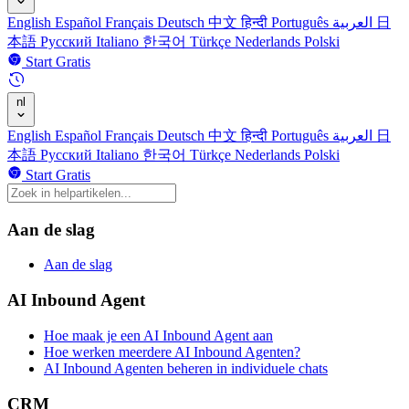
English
Español
Français
Deutsch
中文
हिन्दी
Português
العربية
日
本語
Русский
Italiano
한국어
Türkçe
Nederlands
Polski
Start Gratis
nl
English
Español
Français
Deutsch
中文
हिन्दी
Português
العربية
日
本語
Русский
Italiano
한국어
Türkçe
Nederlands
Polski
Start Gratis
Aan de slag
Aan de slag
AI Inbound Agent
Hoe maak je een AI Inbound Agent aan
Hoe werken meerdere AI Inbound Agenten?
AI Inbound Agenten beheren in individuele chats
CRM