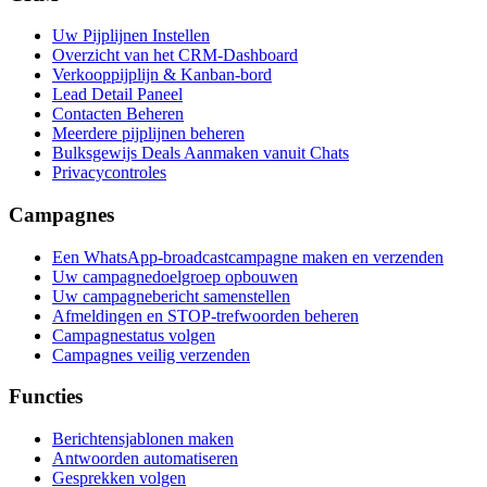
Uw Pijplijnen Instellen
Overzicht van het CRM-Dashboard
Verkooppijplijn & Kanban-bord
Lead Detail Paneel
Contacten Beheren
Meerdere pijplijnen beheren
Bulksgewijs Deals Aanmaken vanuit Chats
Privacycontroles
Campagnes
Een WhatsApp-broadcastcampagne maken en verzenden
Uw campagnedoelgroep opbouwen
Uw campagnebericht samenstellen
Afmeldingen en STOP-trefwoorden beheren
Campagnestatus volgen
Campagnes veilig verzenden
Functies
Berichtensjablonen maken
Antwoorden automatiseren
Gesprekken volgen