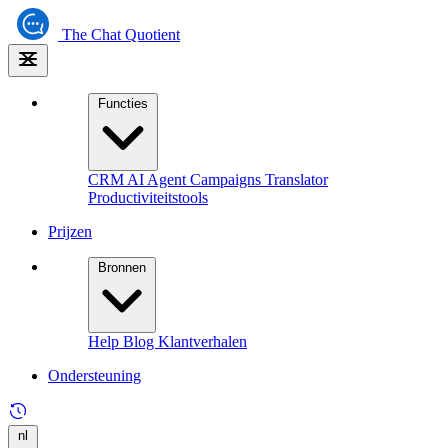
The
Chat Quotient
Functies
CRM
AI Agent
Campaigns
Translator
Productiviteitstools
Prijzen
Bronnen
Help
Blog
Klantverhalen
Ondersteuning
nl