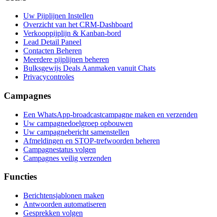
Uw Pijplijnen Instellen
Overzicht van het CRM-Dashboard
Verkooppijplijn & Kanban-bord
Lead Detail Paneel
Contacten Beheren
Meerdere pijplijnen beheren
Bulksgewijs Deals Aanmaken vanuit Chats
Privacycontroles
Campagnes
Een WhatsApp-broadcastcampagne maken en verzenden
Uw campagnedoelgroep opbouwen
Uw campagnebericht samenstellen
Afmeldingen en STOP-trefwoorden beheren
Campagnestatus volgen
Campagnes veilig verzenden
Functies
Berichtensjablonen maken
Antwoorden automatiseren
Gesprekken volgen