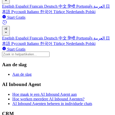
English
Español
Français
Deutsch
中文
हिन्दी
Português
العربية
日
本語
Русский
Italiano
한국어
Türkçe
Nederlands
Polski
Start Gratis
nl
English
Español
Français
Deutsch
中文
हिन्दी
Português
العربية
日
本語
Русский
Italiano
한국어
Türkçe
Nederlands
Polski
Start Gratis
Aan de slag
Aan de slag
AI Inbound Agent
Hoe maak je een AI Inbound Agent aan
Hoe werken meerdere AI Inbound Agenten?
AI Inbound Agenten beheren in individuele chats
CRM