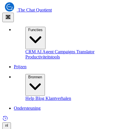
The
Chat Quotient
Functies
CRM
AI Agent
Campaigns
Translator
Productiviteitstools
Prijzen
Bronnen
Help
Blog
Klantverhalen
Ondersteuning
nl