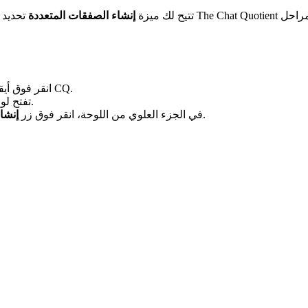
تتيح لك ميزة
إنشاء الصفقات المتعددة
تحديد محادثات
في شريط CQ.
في شريطك الجانبي لـ WhatsApp Web، انق
.
تفتح ل
.
في الجزء العلوي من اللوحة، انقر فوق زر
إنشا