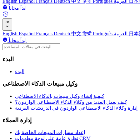
日本
العربية
Português
हिन्दी
中文
Deutsch
Français
Español
English
ابدأ مجاناً
ar
日本
العربية
Português
हिन्दी
中文
Deutsch
Français
Español
English
ابدأ مجاناً
البدء
البدء
وكيل مبيعات الذكاء الاصطناعي
كيفية إنشاء وكيل مبيعات بالذكاء الاصطناعي
كيف يعمل العديد من وكلاء الذكاء الاصطناعي الواردون؟
إدارة وكلاء الذكاء الاصطناعي الواردون في الدردشات الفردية
إدارة العملاء
إعداد مسارات المبيعات الخاصة بك
نظرة عامة على لوحة معلومات CRM