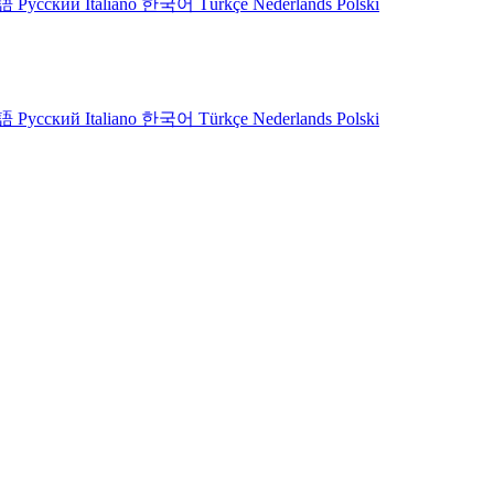
語
Русский
Italiano
한국어
Türkçe
Nederlands
Polski
語
Русский
Italiano
한국어
Türkçe
Nederlands
Polski