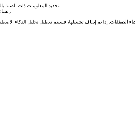
تحديد المعلومات ذات الصلة بالصفقة (اسم جهة الاتصال، قيمة الصفقة، المرحلة، المصدر، إلخ).
إنشاء صفقة لكل محادثة مؤهلة ووضعها في مرحلة المسار المناسبة.
شاء الصفقات
. إذا تم إيقاف تشغيلها، فسيتم تعطيل تحليل الذكاء الاصط