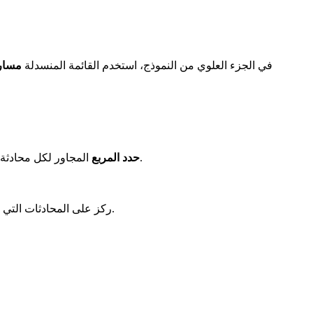
في الجزء العلوي من النموذج، استخدم القائمة المنسدلة
مسار 
المجاور لكل محادثة تمت مناقشة صفقة محتملة فيها — تعد الاستفسارات عن الأسعار، ونطاق المشروع، ونية الشراء، والمحادثات المماثلة مرشحة مثالية.
حدد المربع
[!TIP] ركز على المحادثات التي ذكر فيها العميل صراحة الشراء، أو الأسعار، أو مشروع معين. سيتم تخطي المحادثات التي لا تحتوي على رسائل ذات صلة تلقائيًا.